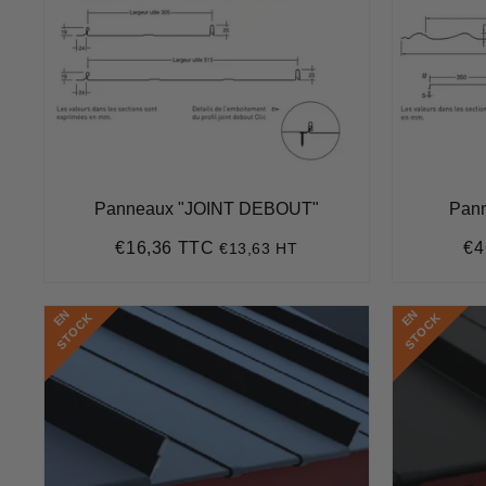
Panneaux "JOINT DEBOUT"
Pann
€16,36 TTC
€4
€13,63 HT
Prix
€16,36
Pr
régulier
rég
E
N
S
T
O
C
E
N
S
T
O
C
K
K