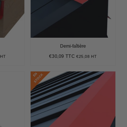
Demi-faîtière
€30,09 TTC
 HT
€25,08 HT
5
Prix
€30,09
régulier
E
N
S
T
O
C
K