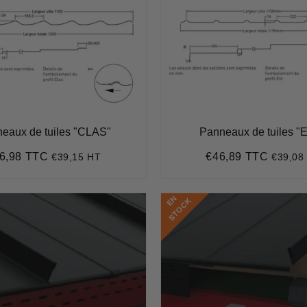
eaux de tuiles "CLAS"
Panneaux de tuiles "
6,98 TTC
€46,89 TTC
€39,15 HT
€39,08
ix
€46,98
Prix
€46,8
ulier
régulier
E
N
S
T
O
C
K