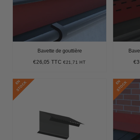
Bavette de gouttière
Bavet
€26,05 TTC
€3
€21,71 HT
Prix
€26,05
Pr
régulier
rég
E
N
S
T
O
C
E
N
S
T
O
C
K
K