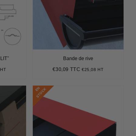
ELIT"
Bande de rive
€30,09 TTC
 HT
€25,08 HT
9
Prix
€30,09
régulier
E
N
S
T
O
C
K