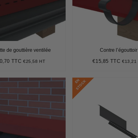
te de gouttière ventilée
Contre l’égouttoir
0,70 TTC
€15,85 TTC
€25,58 HT
€13,21
ix
€30,70
Prix
€15,8
ulier
régulier
E
N
S
T
O
C
K