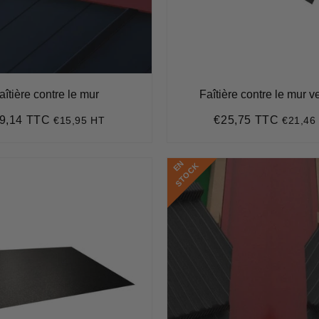
aîtière contre le mur
Faîtière contre le mur v
9,14 TTC
€25,75 TTC
€15,95 HT
€21,46
ix
€19,14
Prix
€25,7
ulier
régulier
E
N
S
T
O
C
K