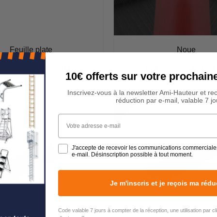
Feuille plate
Noue
8,10 TTC
€27,93 TTC
€56,75 HT
€23,28
ix
€68,10
Prix
€27,9
10€ offerts sur votre procha
ulier
régulier
Inscrivez-vous à la newsletter Ami-Hauteur et re
E
N
S
T
O
C
K
réduction par e-mail, valable 7 jo
Votre adresse e-mail
J'accepte de recevoir les communications commerciale
e-mail. Désinscription possible à tout moment.
Je m'inscris et je reçois ma rédu
Code valable 7 jours à compter de la réception, une utilisation par c