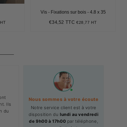
Vis - Fixations sur bois - 4.8 x 35
€34,52 TTC
 HT
€28,77 HT
8
Prix
€34,52
régulier
ont
Nous sommes à votre écoute
t. Ils
Notre service client est à votre
on du
disposition du
lundi au vendredi
.
de 9h00 à 17h00
par téléphone,