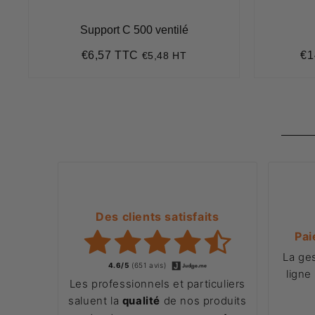
Support C 500 ventilé
€6,57 TTC
€1
€5,48 HT
Prix
€6,57
Pr
régulier
rég
Des clients satisfaits
Pai
La ge
4.6/5
(651 avis)
ligne
Les professionnels et particuliers
saluent la
qualité
de nos produits