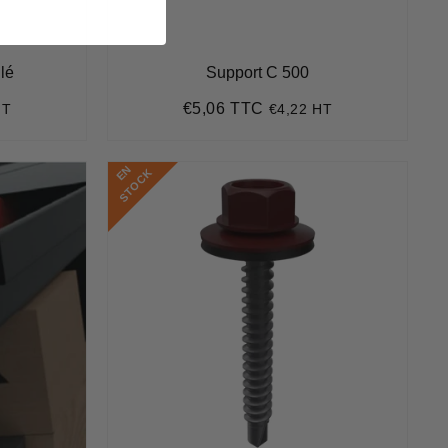
lé
Support C 500
€5,06 TTC
HT
€4,22 HT
Prix
€5,06
régulier
E
N
S
T
O
C
K