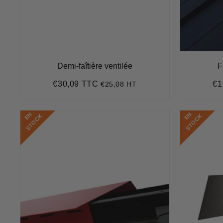
Demi-faîtière ventilée
F
€30,09 TTC
€1
€25,08 HT
Prix
€30,09
Pr
régulier
rég
E
N
S
T
O
C
E
N
S
T
O
C
K
K