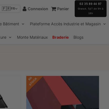
02 35 89 44 97
🇫🇷
Connexion
Panier
FR
Gratuit, 5j/7 de 9h à
18h
e Bâtiment
Plateforme Accès Industrie et Magasin
ture
Monte Matériaux
Braderie
Blogs
E
N
S
T
O
C
K