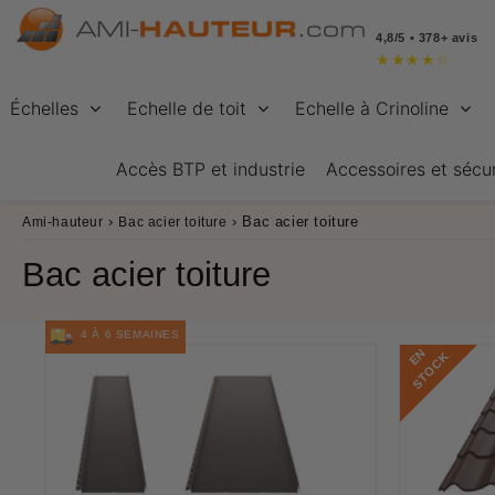
4,8/5 • 378+ avis
★
★
★
★
☆
Échelles
Echelle de toit
Echelle à Crinoline
Accès BTP et industrie
Accessoires et sécur
›
›
Bac acier toiture
Ami-hauteur
Bac acier toiture
Bac acier toiture
4 À 6 SEMAINES
E
N
S
T
O
C
K