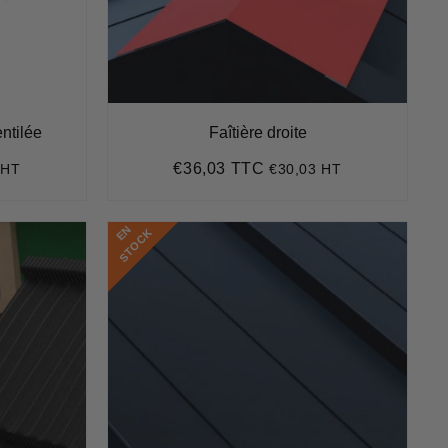
entilée
Faîtière droite
€36,03 TTC
 HT
€30,03 HT
5
Prix
€36,03
régulier
E
N
S
T
O
C
K