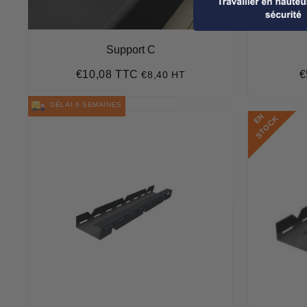
Support C
€10,08 TTC
€
€8,40 HT
Prix
€10,08
P
régulier
r
DÉLAI 6 SEMAINES
E
N
S
T
O
C
K