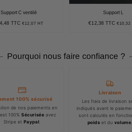
Support C ventilé
Support L
4,48 TTC
€12,38 TTC
€12,07 HT
€10,32
ix
€14,48
Prix
€12,3
ulier
régulier
Pourquoi nous faire confiance ?
Livraison
ement 100% sécurisé
Les frais de livraison s
stion de nos paiements en
indiqués avant le paiemen
 est 100%
Sécurisée
avec
sont calculés en foncti
Stripe et
Paypal
.
poids
et du
volume