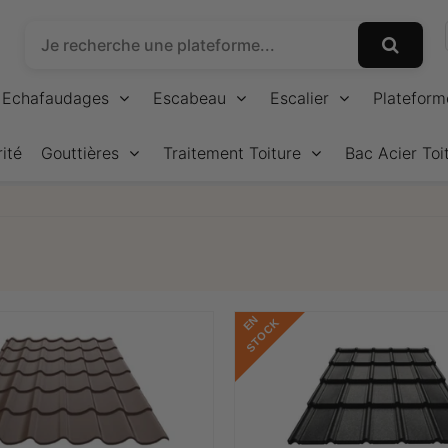
Echafaudages
Escabeau
Escalier
Plateform
ité
Gouttières
Traitement Toiture
Bac Acier Toi
E
N
S
T
O
C
K