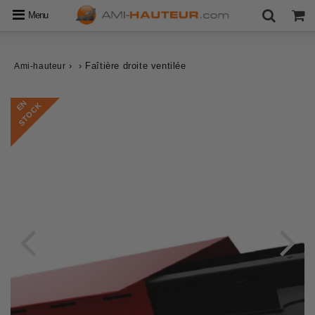
Menu
›
›
Faîtière droite ventilée
Ami-hauteur
E
N
S
T
O
C
K