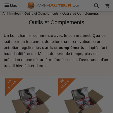
Menu
›
›
Outils et Complements
Ami-hauteur
Outils et Complements
Outils et Complements
Un bon chantier commence avec le bon matériel. Que ce
soit pour un
traitement de toiture
, une rénovation ou un
entretien régulier,
les
outils et compléments
adaptés font
toute la différence. Moins de perte de temps, plus de
précision et une sécurité renforcée : c’est l’assurance d’un
travail bien fait et durable.
E
N
S
T
O
C
E
N
S
T
O
C
K
K