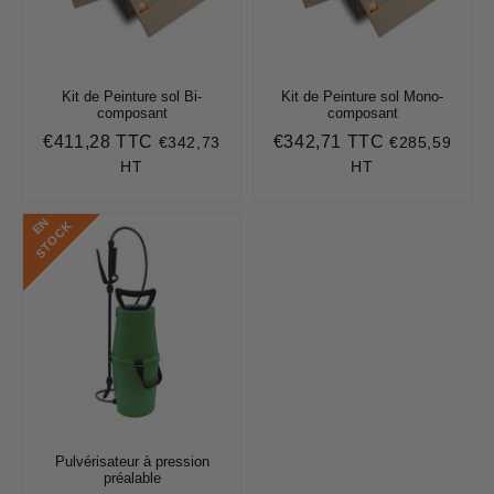
Kit de Peinture sol Bi-
Kit de Peinture sol Mono-
composant
composant
€411,28 TTC
€342,71 TTC
€342,73
€285,59
Prix
€411,28
Prix
€342,71
régulier
régulier
HT
HT
E
N
S
T
O
C
K
Pulvérisateur à pression
préalable