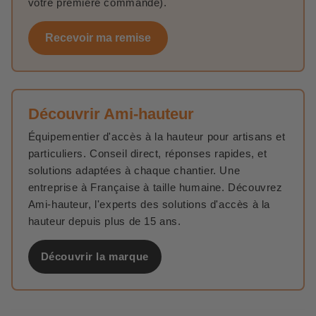
votre première commande).
infiltrations d’eau qui fragilisent la structure du toit.
Mieux résister aux conditions extrêmes
Recevoir ma remise
Le vent, la pluie, la neige ou la chaleur intense mettent
une toiture à rude épreuve. Des outils performants
garantissent
une application efficace des revêtements
protecteurs
, empêchant les dégradations prématurées
Découvrir Ami-hauteur
et réduisant la fréquence des interventions.
Équipementier d'accès à la hauteur pour artisans et
L’utilisation d’un
booster
lors du traitement permet
particuliers. Conseil direct, réponses rapides, et
d’
accélérer l’action des produits
et d’améliorer leur
solutions adaptées à chaque chantier. Une
pénétration dans les matériaux, optimisant ainsi leur
entreprise à Française à taille humaine. Découvrez
efficacité face aux intempéries.
Ami-hauteur, l'experts des solutions d'accès à la
hauteur depuis plus de 15 ans.
Rentabilité et optimisation des coûts
Réduire les dépenses inutiles
Découvrir la marque
Un bon outillage, c’est aussi
moins de gaspillage
. Mal
appliqué, un produit peut être surdosé ou mal réparti,
obligeant à repasser plusieurs fois et consommant
deux