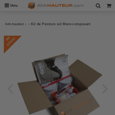
Menu
›
›
Kit de Peinture sol Mono-composant
Ami-hauteur
E
N
S
T
O
C
K