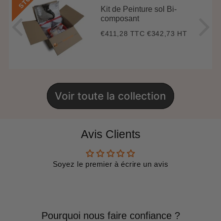
Kit de Peinture sol Bi-
composant
€411,28 TTC
€342,73 HT
Prix
€411,28
régulier
Voir toute la collection
Avis Clients
Soyez le premier à écrire un avis
Pourquoi nous faire confiance ?