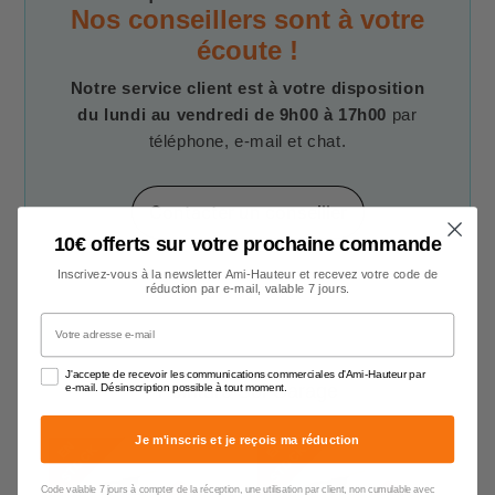
Nos conseillers sont à votre
écoute !
Notre service client est à votre disposition
du lundi au vendredi de 9h00 à 17h00
par
téléphone, e-mail et chat.
Contacter un conseiller
10€ offerts sur votre prochaine commande
Inscrivez-vous à la newsletter Ami-Hauteur et recevez votre code de
réduction par e-mail, valable 7 jours.
Votre adresse e-mail
J'accepte de recevoir les communications commerciales d'Ami-Hauteur par
Peinture Sol Garage
e-mail. Désinscription possible à tout moment.
Je m'inscris et je reçois ma réduction
E
N
S
T
O
C
E
N
S
T
O
C
K
K
Code valable 7 jours à compter de la réception, une utilisation par client, non cumulable avec