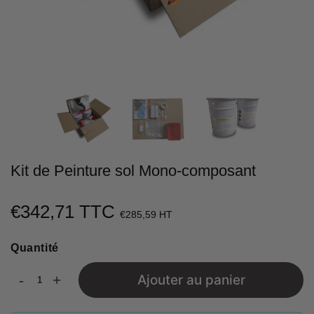
Kit de Peinture sol Mono-composant
€342,71 TTC
€342,71
€285,59 HT
Unit
Quantité
price
-
+
Ajouter au panier