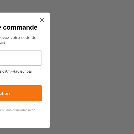
ine commande
cevez votre code de
urs.
s d'Ami-Hauteur par
ction
lient, non cumulable avec