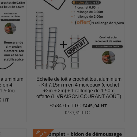
t aluminium
Echelle de toit à crochet tout aluminium
5 en 4
- Kit 7,15m m en 4 morceaux (crochet
 1,50m)
+3m + 2m) + 1 rallonge de 1.50m
offerte (LIVRAISON COURANT AOÛT)
5 HT
98
€534,05 TTC
€445,04 HT
Prix
€534,05
8,59
t
réduit
€739,61 TTC
ce
Prix
€739,61
Unit
régulier
price
E
N
S
T
O
C
K