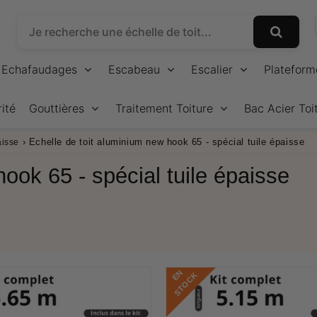
Echafaudages
Escabeau
Escalier
Plateform
ité
Gouttières
Traitement Toiture
Bac Acier Toi
›
Echelle de toit aluminium new hook 65 - spécial tuile épaisse
aisse
ook 65 - spécial tuile épaisse
E
N
S
T
O
C
K