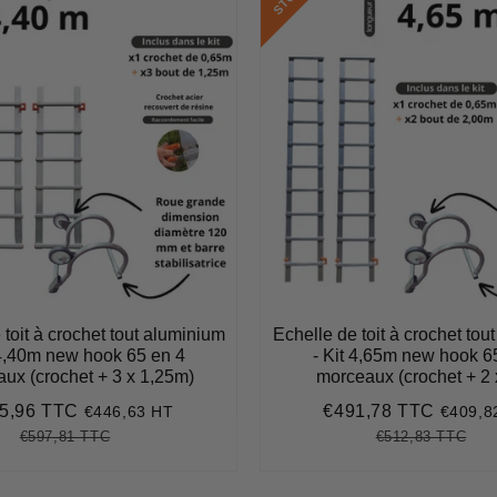
 toit à crochet tout aluminium
Echelle de toit à crochet tou
 4,40m new hook 65 en 4
- Kit 4,65m new hook 6
ux (crochet + 3 x 1,25m)
morceaux (crochet + 2 
5,96 TTC
€491,78 TTC
€446,63 HT
€409,8
€535,96
Prix
€491,
it
réduit
€597,81 TTC
€512,83 TTC
Prix
€597,81
Unit
Prix
€51
Uni
régulier
price
régulier
pri