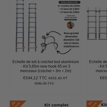
Echelle de toit à crochet tout aluminium
Echelle de
- Kit 5,65m new hook 65 en 3
- Kit
morceaux (crochet + 3m + 2m)
morcea
€544,12 TTC
€65
€453,43 HT
Prix
€544,12
Prix
réduit
rédu
€580,35 TTC
Prix
€580,35
Unit
régulier
price
E
N
S
T
O
C
E
N
S
T
O
C
K
K