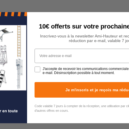
10€ offerts sur votre procha
Inscrivez-vous à la newsletter Ami-Hauteur et re
réduction par e-mail, valable 7 jo
Votre adresse e-mail
J'accepte de recevoir les communications commerciale
e-mail. Désinscription possible à tout moment.
Je m'inscris et je reçois ma rédu
Code valable 7 jours à compter de la réception, une utilisation par c
d'autres offres en cours.