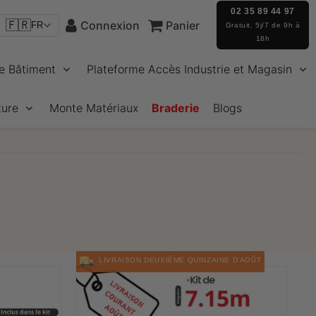
02 35 89 44 97
🇫🇷
Connexion
Panier
FR
Gratuit, 5j/7 de 9h à
18h
e Bâtiment
Plateforme Accès Industrie et Magasin
ture
Monte Matériaux
Braderie
Blogs
LIVRAISON DEUXIÈME QUINZAINE D'AOÛT