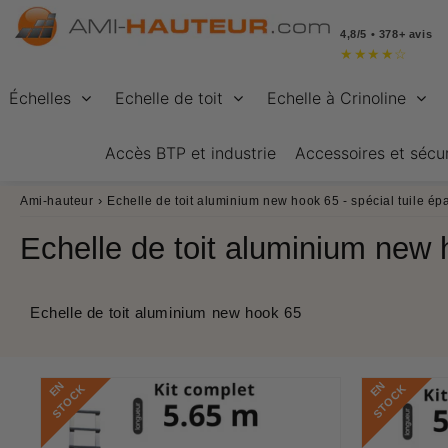
4,8/5 • 378+ avis
★
★
★
★
☆
Échelles
Echelle de toit
Echelle à Crinoline
Accès BTP et industrie
Accessoires et sécur
›
Ami-hauteur
Echelle de toit aluminium new hook 65 - spécial tuile ép
Echelle de toit aluminium new h
Echelle de toit aluminium new hook 65
E
N
S
T
O
C
E
N
S
T
O
C
K
K