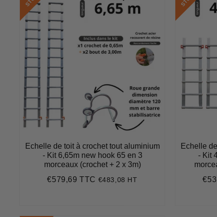
Echelle de toit à crochet tout aluminium
Echelle de
- Kit 6,65m new hook 65 en 3
- Kit
morceaux (crochet + 2 x 3m)
morcea
€579,69 TTC
€53
€483,08 HT
Prix
€579,69
Prix
régulier
rédu