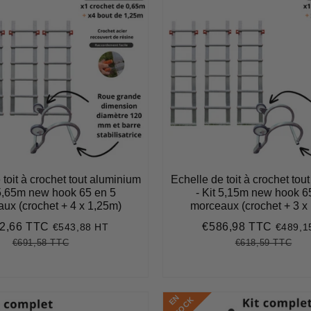
 toit à crochet tout aluminium
Echelle de toit à crochet tou
 5,65m new hook 65 en 5
- Kit 5,15m new hook 6
ux (crochet + 4 x 1,25m)
morceaux (crochet + 3 x
2,66 TTC
€586,98 TTC
€543,88 HT
€489,1
€652,66
Prix
€586,
it
réduit
€691,58 TTC
€618,59 TTC
Prix
€691,58
Unit
Prix
€61
Uni
régulier
price
régulier
pri
E
N
S
T
O
C
K