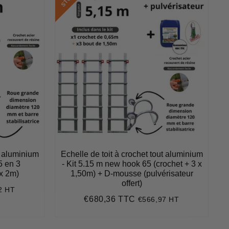
t aluminium
Echelle de toit à crochet tout aluminium
5 en 3
- Kit 5.15 m new hook 65 (crochet + 3 x
x 2m)
1,50m) + D-mousse (pulvérisateur
offert)
2 HT
78
€680,36 TTC
€566,97 HT
Prix
€680,36
2,83
t
régulier
ce