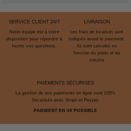
prévient l’accumulation d’humidité et limite l’apparition de
mousses et de lichens, qui accélèrent la détérioration des
matériaux.
SERVICE CLIENT 24/7
LIVRAISON
Un toit propre et protégé sur le long terme
Notre équipe est à votre
Les frais de livraison sont
disposition pour répondre à
indiqués avant le paiement.
Avec un
traitement pour toiture hydrofuge
, votre
toutes vos questions.
Ils sont calculés en
toiture garde son apparence d’origine plus longtemps. En
fonction du poids et du
empêchant l’eau de stagner et les salissures de
volume
s’accrocher, ce traitement limite le développement des
mousses et lichens, qui ternissent les tuiles et les
rendent poreuses.
PAIEMENTS SÉCURISÉS
Contrairement à un simple
nettoyant toiture
qui ne fait
qu’éliminer les dépôts visibles,
l’hydrofuge
agit en
La gestion de nos paiements en ligne sont 100%
profondeur en prévenant leur réapparition. C’est une
Sécurisés avec Stripe et Paypal.
solution idéale pour garder un toit propre sans nécessiter
PAIEMENT EN 4X POSSIBLE
un entretien trop fréquent.
Un choix stratégique pour éviter les
réparations coûteuses