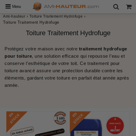
Menu
›
›
Ami-hauteur
Toiture Traitement Hydrofuge
Toiture Traitement Hydrofuge
Toiture Traitement Hydrofuge
Protégez votre maison avec notre
traitement hydrofuge
pour toiture
, une solution efficace qui repousse l’eau et
conserve l’esthétique de votre toit. Ce
traitement pour
toiture
avancé assure une protection durable contre les
éléments, gardant votre toiture en parfait état année après
année.
E
N
S
T
O
C
E
N
S
T
O
C
K
K