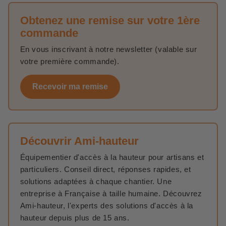
Pourquoi investir dans un traitement hydrofuge ?
Obtenez une remise sur votre 1ère
L’application d’un
traitement hydrofuge
est une
commande
approche préventive qui évite de gros travaux à long
En vous inscrivant à notre newsletter (valable sur
terme. En bloquant les infiltrations d’eau et en réduisant
votre première commande).
les effets de l’usure, il permet de préserver la solidité de
la toiture et d’espacer les interventions de maintenance
Recevoir ma remise
et l’utilisation de
peinture pour toiture
.
De plus, une toiture bien entretenue valorise votre bien
immobilier en maintenant son état général et en évitant
des frais de rénovation importants avant une éventuelle
Découvrir Ami-hauteur
revente.
Équipementier d'accès à la hauteur pour artisans et
Questions fréquentes sur les traitements
particuliers. Conseil direct, réponses rapides, et
hydrofuges
solutions adaptées à chaque chantier. Une
Pourquoi appliquer un hydrofuge sur une toiture ?
entreprise à Française à taille humaine. Découvrez
Un
traitement hydrofuge
empêche l’eau de s’infiltrer,
Ami-hauteur, l'experts des solutions d'accès à la
réduisant ainsi le risque de fissures, de moisissures et
hauteur depuis plus de 15 ans.