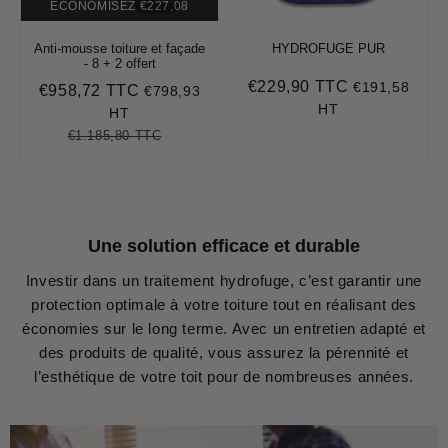
ECONOMISEZ
€227,08
Anti-mousse toiture et façade
HYDROFUGE PUR
- 8 + 2 offert
€229,90 TTC
€191,58
Prix
€229,90
€958,72 TTC
€798,93
Prix
€958,72
régulier
HT
réduit
HT
€1.185,80 TTC
Prix
€1.185,80
Unit
régulier
price
Une solution efficace et durable
Investir dans un traitement hydrofuge, c’est garantir une
protection optimale à votre toiture tout en réalisant des
économies sur le long terme. Avec un entretien adapté et
des produits de qualité, vous assurez la pérennité et
l’esthétique de votre toit pour de nombreuses années.