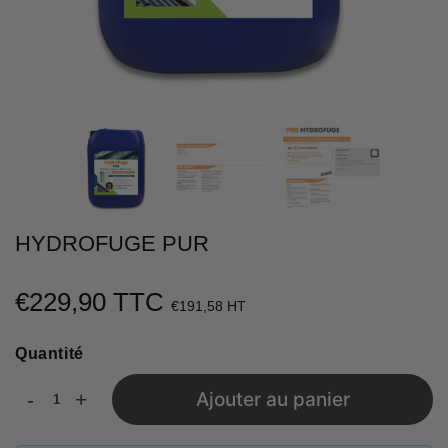
HYDROFUGE PUR
€229,90 TTC
€229,90
€191,58 HT
Unit
Quantité
price
-
+
Ajouter au panier