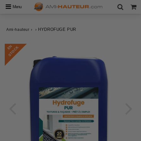
Menu
›
›
HYDROFUGE PUR
Ami-hauteur
E
N
S
T
O
C
K