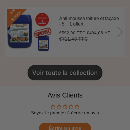
E
N
S
T
O
C
K
Anti-mousse toiture et façade
- 5 + 1 offert
€592,90 TTC
€494,08 HT
Prix
€592,90
réduit
€711,48 TTC
Prix
€711,48
Unit
régulier
price
Voir toute la collection
Avis Clients
Soyez le premier à écrire un avis
Écrire un avis