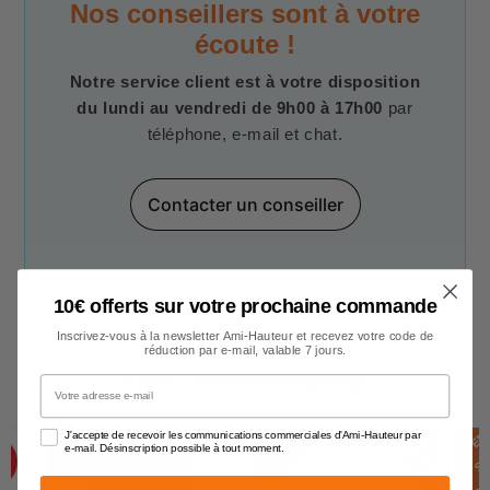
Nos conseillers sont à votre
écoute !
Notre service client est à votre disposition
du lundi au vendredi de 9h00 à 17h00
par
téléphone, e-mail et chat.
Contacter un conseiller
10€ offerts sur votre prochaine commande
Inscrivez-vous à la newsletter Ami-Hauteur et recevez votre code de
réduction par e-mail, valable 7 jours.
Toiture Traitement Hydrofuge
Votre adresse e-mail
E
N
S
T
O
C
E
N
S
T
O
C
E
N
S
T
O
C
J'accepte de recevoir les communications commerciales d'Ami-Hauteur par
K
K
e-mail. Désinscription possible à tout moment.