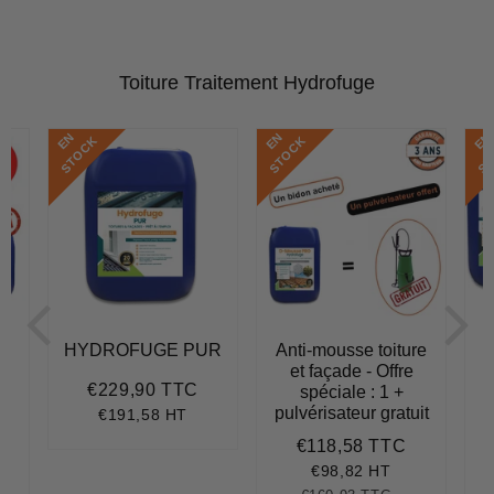
Toiture Traitement Hydrofuge
E
N
S
T
O
C
E
N
S
T
O
C
E
N
S
T
O
C
K
K
re
HYDROFUGE PUR
Anti-mousse toiture
A
et façade - Offre
€229,90 TTC
spéciale : 1 +
Prix
€229,90
régulier
pulvérisateur gratuit
€191,58 HT
958,72
€118,58 TTC
Prix
€118,58
réduit
€98,82 HT
.185,80
nit