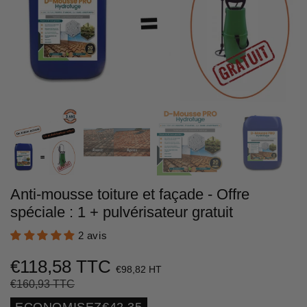
Anti-mousse toiture et façade - Offre
spéciale : 1 + pulvérisateur gratuit
2 avis
€118,58 TTC
€98,82 HT
€160,93 TTC
Prix
€160,93
Prix
€118,58
régulier
réduit
Unit
ECONOMISEZ
€42,35