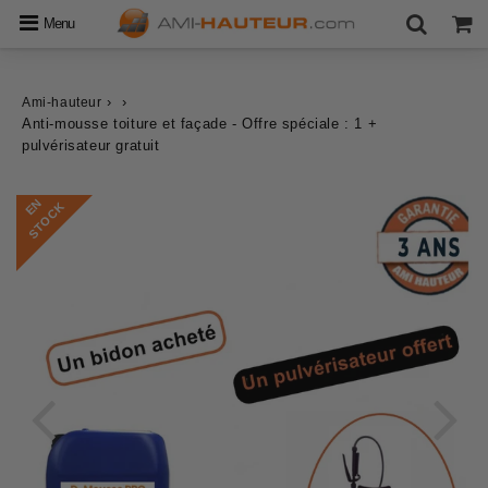
Menu
›
›
Ami-hauteur
Anti-mousse toiture et façade - Offre spéciale : 1 +
pulvérisateur gratuit
E
N
S
T
O
C
K