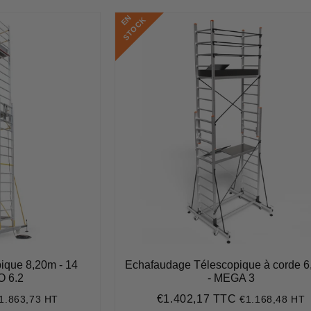
E
N
S
T
O
C
K
ique 8,20m - 14
Echafaudage Télescopique à corde 6
O 6.2
- MEGA 3
€1.402,17 TTC
1.863,73 HT
€1.168,48 HT
2.236,47
Prix
€1.402,17