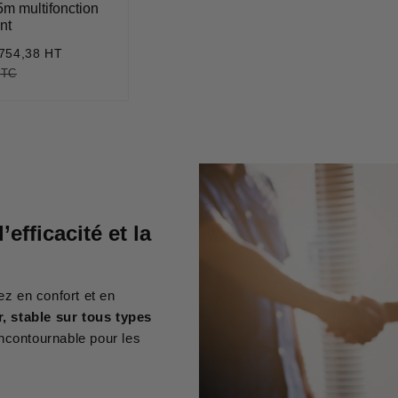
m multifonction
nt
754,38 HT
905,26
TTC
€1.230,87
Unit
price
fficacité et la
ez en confort et en
, stable sur tous types
ncontournable pour les