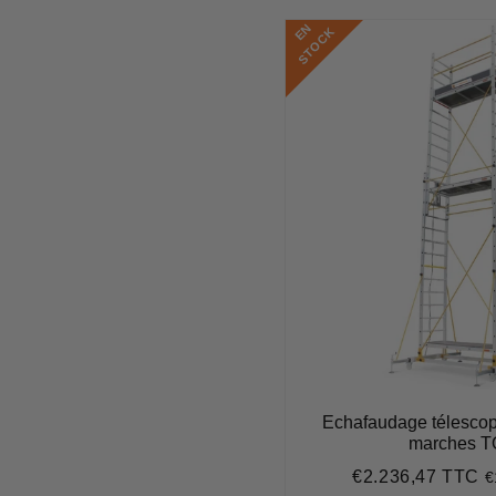
E
N
S
T
O
C
K
Echafaudage télescop
marches T
€2.236,47 TTC
€
Prix
€