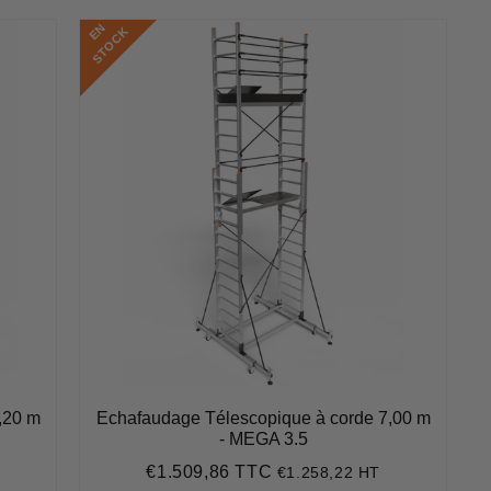
E
N
S
T
O
C
K
,20 m
Echafaudage Télescopique à corde 7,00 m
- MEGA 3.5
€1.509,86 TTC
€1.258,22 HT
Prix
€1.509,86