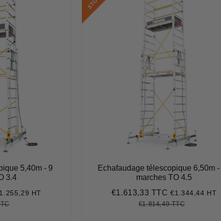
K
pique 5,40m - 9
Echafaudage télescopique 6,50m -
O 3.4
marches TO 4.5
€1.613,33 TTC
1.255,29 HT
€1.344,44 HT
1.506,35
Prix
€1.613,33
réduit
TTC
€1.814,49 TTC
€1.709,94
Unit
Prix
€1.814,49
Unit
price
régulier
price