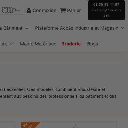
02 35 89 44 97
🇫🇷
Connexion
Panier
FR
Gratuit, 5j/7 de 9h à
18h
e Bâtiment
Plateforme Accès Industrie et Magasin
ture
Monte Matériaux
Braderie
Blogs
st essentiel. Ces modèles combinent robustesse et
faitement aux besoins des professionnels du bâtiment et des
E
N
S
T
O
C