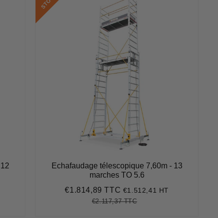
K
 12
Echafaudage télescopique 7,60m - 13
marches TO 5.6
€1.814,89 TTC
€1.512,41 HT
Prix
€1.814,89
réduit
€2.117,37 TTC
Prix
€2.117,37
Unit
régulier
price