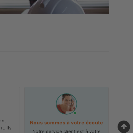
urité
c cet échafaudage, pas besoin de monter sur la
e mis en place. Une solution idéale pour limiter les
rs.
iers
 à manivelle
, permettant de le mettre à niveau sur
ont
Nous sommes à votre écoute
nditions difficiles. C’est une alternative efficace
t. Ils
place rapide et sans effort.
Notre service client est à votre