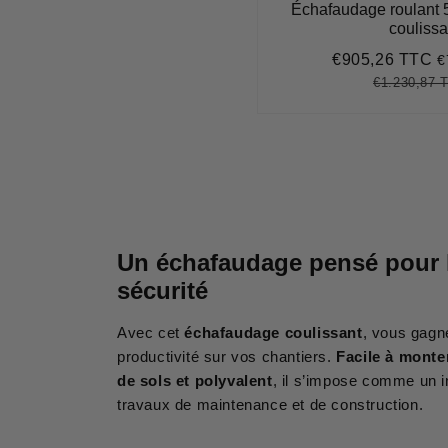
Échafaudage roulant 5
coulissa
€905,26 TTC
€
Prix
€
réduit
€1.230,87 
Prix
régulier
Un échafaudage pensé pour l’e
sécurité
Avec cet
échafaudage coulissant
, vous gagn
productivité sur vos chantiers.
Facile à monter
de sols et polyvalent
, il s’impose comme un i
travaux de maintenance et de construction.