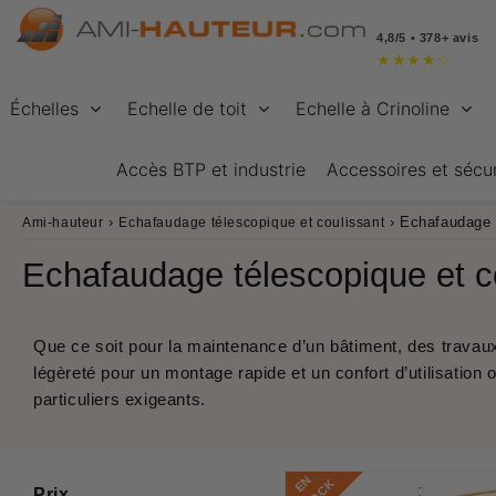
4,8/5 • 378+ avis
★
★
★
★
☆
Échelles
Echelle de toit
Echelle à Crinoline
Accès BTP et industrie
Accessoires et sécur
›
›
Echafaudage t
Ami-hauteur
Echafaudage télescopique et coulissant
Echafaudage télescopique et c
Que ce soit pour la maintenance d’un bâtiment, des travau
légèreté pour un montage rapide et un confort d’utilisation 
particuliers exigeants.
E
N
S
T
O
C
Prix