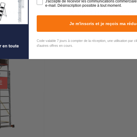
J'accepte de recevoir les communications commerciale
3
TO 2.3
e-mail. Désinscription possible à tout moment.
€2.319,06 TTC
1.722,51 HT
€1.932,55 HT
2.067,01
Prix
€2.319,06
régulier
Je m'inscris et je reçois ma rédu
Code valable 7 jours à compter de la réception, une utilisation par c
d'autres offres en cours.
É