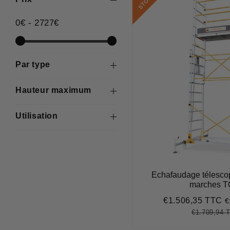
K
0
€
-
2727
€
Par type
Hauteur maximum
Utilisation
Echafaudage télesco
marches T
€1.506,35 TTC
€
Prix
€
réduit
€1.709,94 
Prix
régulier