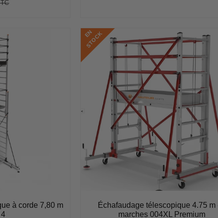
régulier
TTC
€2.544,93
Unit
price
E
N
S
T
O
C
K
ue à corde 7,80 m
Échafaudage télescopique 4.75 m 
 4
marches 004XL Premium