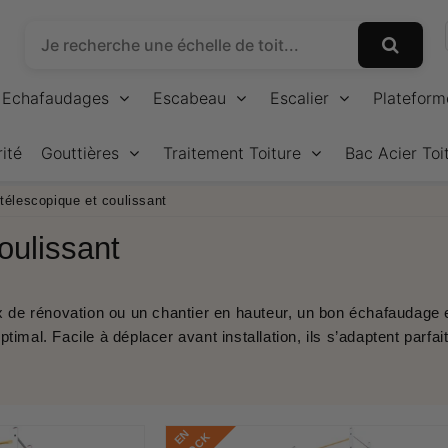
Echafaudages
Escabeau
Escalier
Plateform
ité
Gouttières
Traitement Toiture
Bac Acier Toi
élescopique et coulissant
oulissant
x de rénovation ou un chantier en hauteur, un bon
échafaudage
e
optimal. Facile à déplacer avant installation, ils s’adaptent par
E
N
S
T
O
C