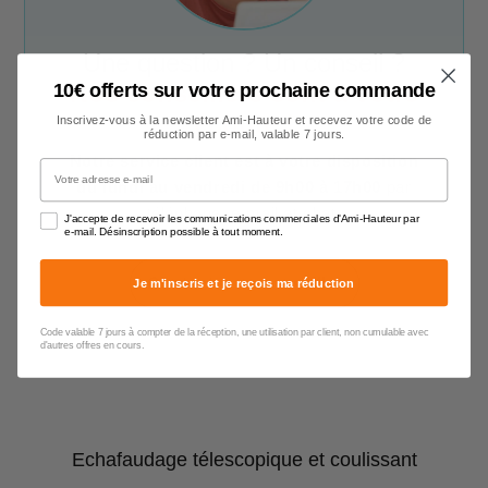
Une question ? Un conseil ?
Nos conseillers sont à votre
10€ offerts sur votre prochaine commande
écoute !
Inscrivez-vous à la newsletter Ami-Hauteur et recevez votre code de
réduction par e-mail, valable 7 jours.
Notre service client est à votre disposition
Votre adresse e-mail
du lundi au vendredi de 9h00 à 17h00
par
téléphone, e-mail et chat.
J'accepte de recevoir les communications commerciales d'Ami-Hauteur par
e-mail. Désinscription possible à tout moment.
Contacter un conseiller
Je m'inscris et je reçois ma réduction
Code valable 7 jours à compter de la réception, une utilisation par client, non cumulable avec
d'autres offres en cours.
Echafaudage télescopique et coulissant