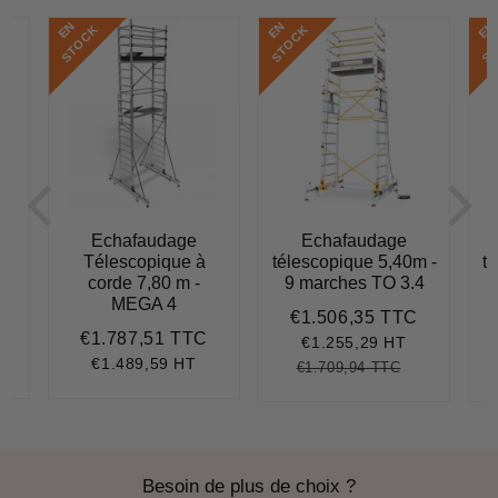
E
N
S
T
O
C
E
N
S
T
O
C
E
N
S
T
O
C
K
K
Echafaudage
Echafaudage
Télescopique à
télescopique 5,40m -
t
corde 7,80 m -
9 marches TO 3.4
1
MEGA 4
€1.506,35 TTC
Prix
€1.506,3
€1.787,51 TTC
réduit
€1.509,86
Prix
€1.787,51
€1.255,29 HT
régulier
€1.489,59 HT
€1.709,94 TTC
Prix
€1.709,94
Unit
régulier
price
Besoin de plus de choix ?