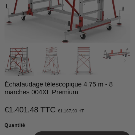
Échafaudage télescopique 4.75 m - 8
marches 004XL Premium
€1.401,48 TTC
€1.401,48
€1.167,90 HT
Unit
Quantité
price