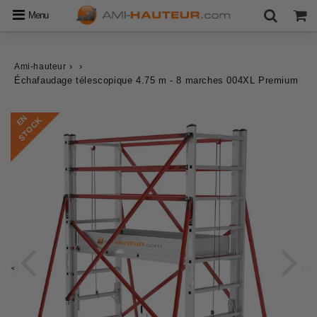
Menu
›
›
Ami-hauteur
Échafaudage télescopique 4.75 m - 8 marches 004XL Premium
E
N
S
T
O
C
K