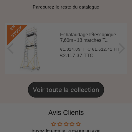
Parcourez le reste du catalogue
E
N
S
T
O
C
K
Echafaudage télescopique
7,60m - 13 marches T...
€1.814,89 TTC
€1.512,41 HT
Prix
€1.814,89
réduit
€2.117,37 TTC
Prix
€2.117,37
Unit
régulier
price
Voir toute la collection
Avis Clients
Soyez le premier à écrire un avis