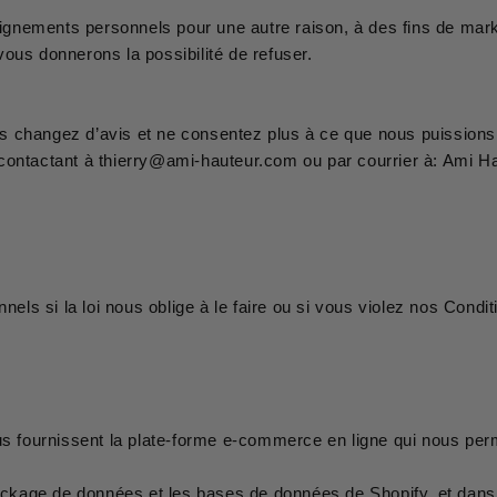
ignements personnels pour une autre raison, à des fins de ma
ous donnerons la possibilité de refuser.
 changez d’avis et ne consentez plus à ce que nous puissions 
 contactant à
thierry@ami-hauteur.com
ou par courrier à: Ami Ha
s si la loi nous oblige à le faire ou si vous violez nos Conditi
ous fournissent la plate-forme e-commerce en ligne qui nous per
kage de données et les bases de données de Shopify, et dans l