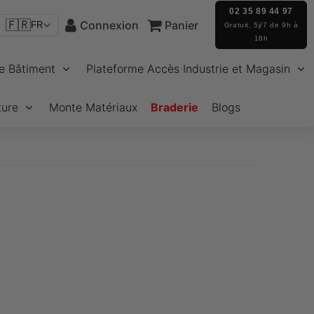
02 35 89 44 97
🇫🇷
Connexion
Panier
FR
Gratuit, 5j/7 de 9h à
18h
e Bâtiment
Plateforme Accès Industrie et Magasin
ture
Monte Matériaux
Braderie
Blogs