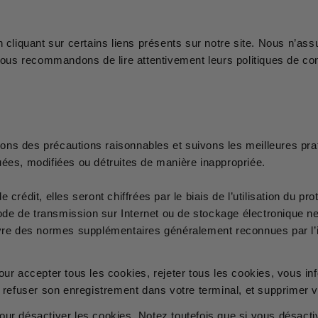
n cliquant sur certains liens présents sur notre site. Nous n’a
vous recommandons de lire attentivement leurs politiques de conf
ns des précautions raisonnables et suivons les meilleures prati
uées, modifiées ou détruites de manière inappropriée.
 crédit, elles seront chiffrées par le biais de l’utilisation du 
e de transmission sur Internet ou de stockage électronique ne
e des normes supplémentaires généralement reconnues par l’i
our accepter tous les cookies, rejeter tous les cookies, vous i
e refuser son enregistrement dans votre terminal, et supprimer
ur désactiver les cookies. Notez toutefois que si vous désactiv