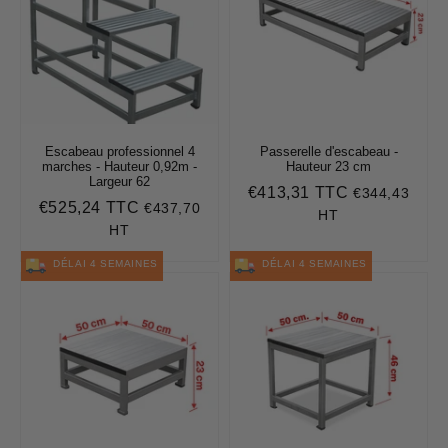
Escabeau professionnel 4
Passerelle d'escabeau -
marches - Hauteur 0,92m -
Hauteur 23 cm
Largeur 62
€413,31 TTC
€344,43
Prix
€413,31
€525,24 TTC
€437,70
Prix
€525,24
régulier
HT
régulier
HT
DÉLAI 4 SEMAINES
DÉLAI 4 SEMAINES