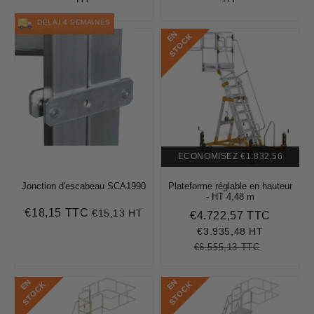
DÉLAI 4 SEMAINES
E
N
S
T
O
C
K
ECONOMISEZ
€1.832,56
Jonction d'escabeau SCA1990
Plateforme réglable en hauteur
- HT 4,48 m
€18,15 TTC
€15,13 HT
Prix
€18,15
€4.722,57 TTC
Prix
€4.722,
régulier
réduit
€3.935,48 HT
€6.555,13 TTC
Prix
€6.555,13
Unit
régulier
price
E
N
S
T
O
C
E
N
S
T
O
C
K
K