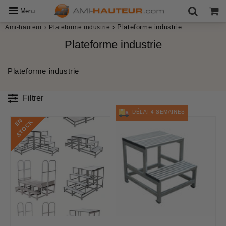
Menu
›
›
Plateforme industrie
Ami-hauteur
Plateforme industrie
Plateforme industrie
Plateforme industrie
Filtrer
DÉLAI 4 SEMAINES
E
N
S
T
O
C
K