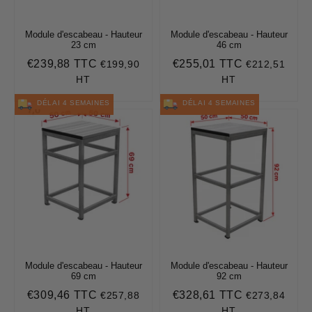
Module d'escabeau - Hauteur
Module d'escabeau - Hauteur
23 cm
46 cm
€239,88 TTC
€255,01 TTC
€199,90
€212,51
Prix
€239,88
Prix
€255,01
régulier
régulier
HT
HT
DÉLAI 4 SEMAINES
DÉLAI 4 SEMAINES
Module d'escabeau - Hauteur
Module d'escabeau - Hauteur
69 cm
92 cm
€309,46 TTC
€328,61 TTC
€257,88
€273,84
Prix
€309,46
Prix
€328,61
régulier
régulier
HT
HT