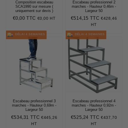
Composition escabeau
Escabeau professionnel 2
SCA1990 sur mesure (
marches - Hauteur 0,46m -
uniquement sur devis )
Largeur 50
€0,00 TTC
€514,15 TTC
€0,00 HT
€428,46
Prix
€0,00
Prix
€514,15
régulier
régulier
HT
DÉLAI 4 SEMAINES
DÉLAI 4 SEMAINES
Escabeau professionnel 3
Escabeau professionnel 4
marches - Hauteur 0,69m -
marches - Hauteur 0,92m -
Largeur 50
Largeur 50
€534,31 TTC
€525,24 TTC
€445,26
€437,70
Prix
€534,31
Prix
€525,24
régulier
régulier
HT
HT