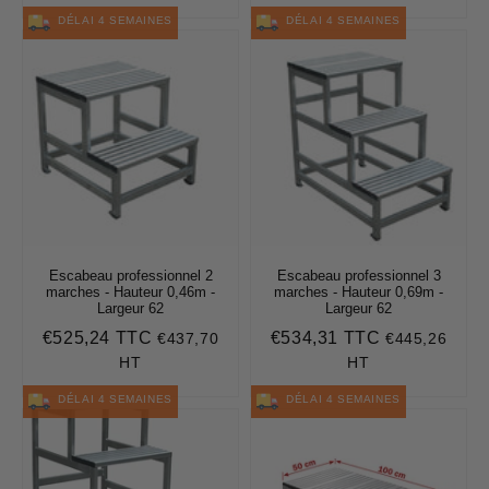
DÉLAI 4 SEMAINES
DÉLAI 4 SEMAINES
Escabeau professionnel 2
Escabeau professionnel 3
marches - Hauteur 0,46m -
marches - Hauteur 0,69m -
Largeur 62
Largeur 62
€525,24 TTC
€534,31 TTC
€437,70
€445,26
Prix
€525,24
Prix
€534,31
régulier
régulier
HT
HT
DÉLAI 4 SEMAINES
DÉLAI 4 SEMAINES