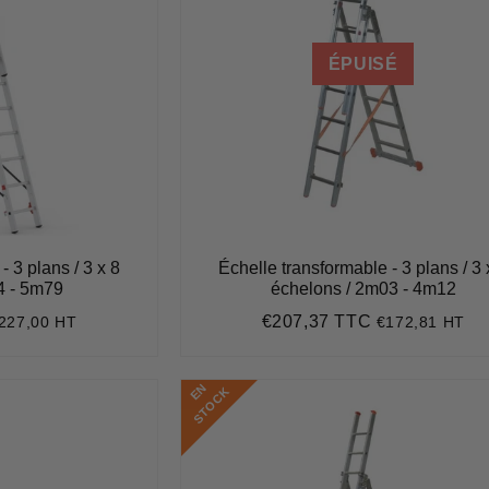
ÉPUISÉ
- 3 plans / 3 x 8
Échelle transformable - 3 plans / 3 
4 - 5m79
échelons / 2m03 - 4m12
€207,37 TTC
227,00 HT
€172,81 HT
272,40
Prix
€207,37
régulier
E
N
S
T
O
C
K