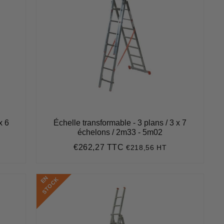
x 6
Échelle transformable - 3 plans / 3 x 7
échelons / 2m33 - 5m02
€262,27 TTC
€218,56 HT
Prix
€262,27
régulier
E
N
S
T
O
C
K