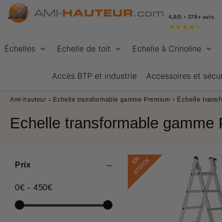
4,8/5 • 378+ avis
★
★
★
★
☆
Échelles
Echelle de toit
Echelle à Crinoline
Accès BTP et industrie
Accessoires et sécur
›
›
Echelle tran
Ami-hauteur
Echelle transformable gamme Premium
Echelle transformable gamme
E
N
S
T
O
C
K
Prix
0
€
-
450
€