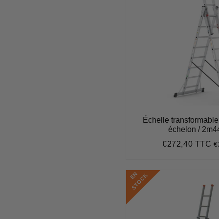
Échelle transformable 
échelon / 2m4
€272,40 TTC
€
Prix
€
régulier
E
N
S
T
O
C
K