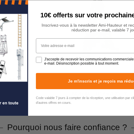
10€ offerts sur votre procha
Inscrivez-vous à la newsletter Ami-Hauteur et re
réduction par e-mail, valable 7 jo
Votre adresse e-mail
J'accepte de recevoir les communications commerciale
e-mail. Désinscription possible à tout moment.
- 3 plans / 3 x 9
Échelle transformable - 3 plans / 3 
Je m'inscris et je reçois ma rédu
93 - 6m82
échelon / 3m53 - 8m32
€420,84 TTC
269,40 HT
€350,70 HT
323,28
Prix
€420,84
Code valable 7 jours à compter de la réception, une utilisation par c
régulier
d'autres offres en cours.
Pourquoi nous faire confiance ?