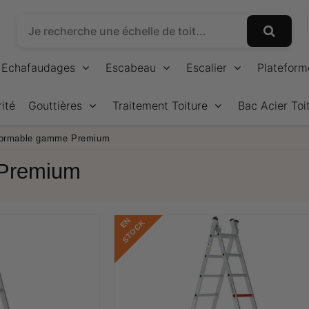
Echafaudages
Escabeau
Escalier
Plateform
ité
Gouttières
Traitement Toiture
Bac Acier Toi
sformable gamme Premium
 Premium
E
N
S
T
O
C
K