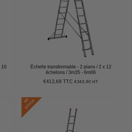
x 10
Échelle transformable - 2 plans / 2 x 12
échelons / 3m35 - 6m06
€412,68 TTC
€343,90 HT
Prix
€412,68
régulier
E
N
S
T
O
C
K