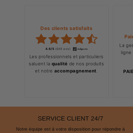
Des clients satisfaits
Pai
La ge
4.6/5
(649 avis)
ligne
Les professionnels et particuliers
saluent la
qualité
de nos produits
et notre
accompagnement
.
PAI
SERVICE CLIENT 24/7
Notre équipe est à votre disposition pour répondre à