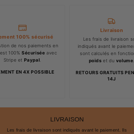
Livraison
ement 100% sécurisé
Les frais de livraison s
stion de nos paiements en
indiqués avant le paiemen
 est 100%
Sécurisée
avec
sont calculés en foncti
Stripe et
Paypal
.
poids
et du
volume
EMENT EN 4X POSSIBLE
RETOURS GRATUITS PE
14J
LIVRAISON
Les frais de livraison sont indiqués avant le paiement. Ils