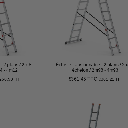
- 2 plans / 2 x 8
Échelle transformable - 2 plans / 2 
44 - 4m12
échelon / 2m98 - 4m93
€361,45 TTC
250,53 HT
€301,21 HT
300,64
Prix
€361,45
régulier