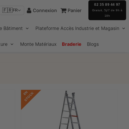
02 35 89 44 97
🇫🇷
Connexion
Panier
FR
Gratuit, 5j/7 de 9h à
18h
e Bâtiment
Plateforme Accès Industrie et Magasin
ture
Monte Matériaux
Braderie
Blogs
E
N
S
T
O
C
K