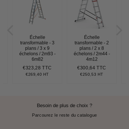
Échelle
Échelle
transformable - 3
transformable - 2
plans / 3 x 9
plans / 2 x 8
-
échelons / 2m93 -
échelons / 2m44 -
6m82
4m12
€323,28 TTC
€300,64 TTC
262,27
Prix
€323,28
Prix
€300,64
régulier
régulier
€269,40 HT
€250,53 HT
Besoin de plus de choix ?
Parcourez le reste du catalogue