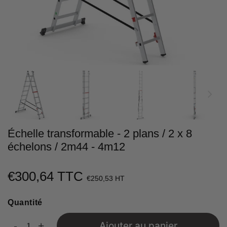
Échelle transformable - 2 plans / 2 x 8
échelons / 2m44 - 4m12
€300,64 TTC
€300,64
€250,53 HT
Unit
Quantité
price
-
+
Ajouter au panier