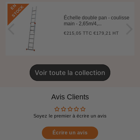
E
N
S
T
O
C
K
Échelle double pan - coulisse
main - 2,65m/4,...
€215,05 TTC
€179,21 HT
Prix
€215,05
régulier
Voir toute la collection
Avis Clients
Soyez le premier à écrire un avis
Écrire un avis