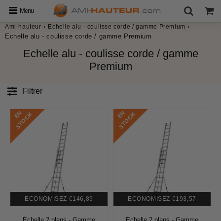
Menu
›
›
Ami-hauteur
Echelle alu - coulisse corde / gamme Premium
Echelle alu - coulisse corde / gamme Premium
Echelle alu - coulisse corde / gamme
Premium
Filtrer
E
N
S
T
O
C
E
N
S
T
O
C
K
K
ECONOMISEZ
€146,89
ECONOMISEZ
€193,57
Échelle 2 plans - Gamme
Échelle 2 plans - Gamme