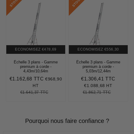
K
K
ECONOMISEZ
€478,69
ECONOMISEZ
€556,30
Échelle 3 plans - Gamme
Échelle 3 plans - Gamme
premium à corde -
premium à corde -
4,43m/10,64m
5,03m/12,44m
€1.162,68 TTC
€1.306,41 TTC
€968,90
Prix
€1.162,68
Prix
€1.306,
réduit
réduit
HT
€1.088,68 HT
€1.641,37 TTC
€1.862,71 TTC
Prix
€1.641,37
Unit
Prix
€1.862,71
Unit
régulier
price
régulier
price
Pourquoi nous faire confiance ?