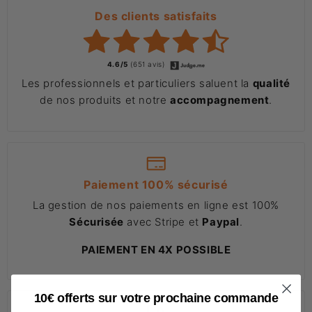
Des clients satisfaits
4.6/5
(651 avis)
Les professionnels et particuliers saluent la
qualité
de nos produits et notre
accompagnement
.
Paiement 100% sécurisé
La gestion de nos paiements en ligne est 100%
Sécurisée
avec Stripe et
Paypal
.
PAIEMENT EN 4X POSSIBLE
10€ offerts sur votre prochaine commande