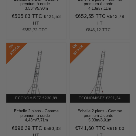
premium à corde -
premium à corde -
3,53m/5,90m
4,13m/7,11m
€505,83 TTC
€652,55 TTC
€421,53
€543,79
Prix
€505,83
Prix
€652,55
réduit
réduit
HT
HT
€652,72 TTC
€846,12 TTC
Prix
€652,72
Unit
Prix
€846,12
Unit
régulier
price
régulier
price
E
N
S
T
O
C
E
N
S
T
O
C
K
K
ECONOMISEZ
€230,89
ECONOMISEZ
€291,24
Échelle 2 plans - Gamme
Échelle 2 plans - Gamme
premium à corde -
premium à corde -
4,43m/7,71m
5,03m/8,91m
€696,39 TTC
€741,60 TTC
€580,33
€618,00
Prix
€696,39
Prix
€741,60
réduit
réduit
HT
HT