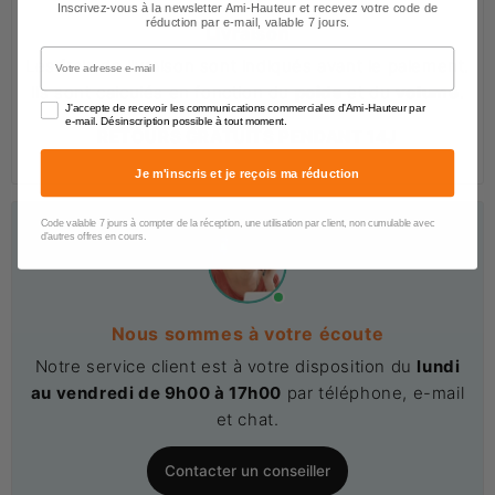
Inscrivez-vous à la newsletter Ami-Hauteur et recevez votre code de
réduction par e-mail, valable 7 jours.
Livraison
Votre adresse e-mail
Les frais de livraison sont indiqués avant le paiement.
Ils sont calculés en fonction du
poids
et du
volume
.
J'accepte de recevoir les communications commerciales d'Ami-Hauteur par
e-mail. Désinscription possible à tout moment.
RETOURS GRATUITS PENDANT 14J
Je m'inscris et je reçois ma réduction
Code valable 7 jours à compter de la réception, une utilisation par client, non cumulable avec
d'autres offres en cours.
Nous sommes à votre écoute
Notre service client est à votre disposition du
lundi
au vendredi de 9h00 à 17h00
par téléphone, e-mail
et chat.
Contacter un conseiller