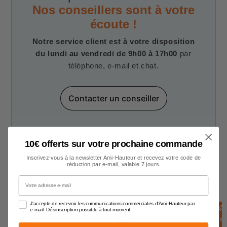
Nos conseillers sont à votre
écoute !
Notre service client est à votre disposition
du lundi au vendredi de 9h00 à 17h00
par
téléphone, e-mail et chat.
Contacter un conseiller
10€ offerts sur votre prochaine commande
Inscrivez-vous à la newsletter Ami-Hauteur et recevez votre code de
réduction par e-mail, valable 7 jours.
Votre adresse e-mail
Echelle alu - coulisse corde / gamme Premium
J'accepte de recevoir les communications commerciales d'Ami-Hauteur par
E
N
S
T
O
C
E
N
S
T
O
C
E
N
S
T
O
C
K
K
e-mail. Désinscription possible à tout moment.