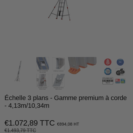
Échelle 3 plans - Gamme premium à corde
- 4,13m/10,34m
€1.072,89 TTC
€894,08 HT
€1.493,79 TTC
Prix
€1.493,79
Prix
€1.072,89