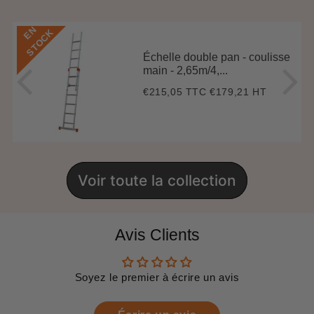
E
N
S
T
O
C
K
Échelle double pan - coulisse
main - 2,65m/4,...
€215,05 TTC
€179,21 HT
Prix
€215,05
régulier
Voir toute la collection
Avis Clients
Soyez le premier à écrire un avis