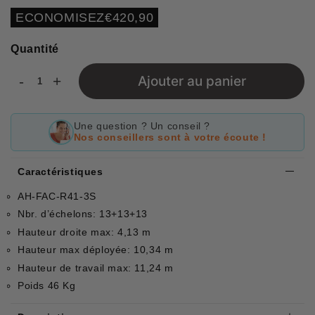
régulier
réduit
Unit
ECONOMISEZ
€420,90
price
Quantité
-
+
Ajouter au panier
Une question ? Un conseil ?
Nos conseillers sont à votre écoute !
Caractéristiques
AH-FAC-R41-3S
Nbr. d’échelons: 13+13+13
Hauteur droite max: 4,13 m
Hauteur max déployée: 10,34 m
Hauteur de travail max: 11,24 m
Poids 46 Kg