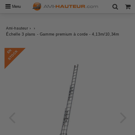
Menu
›
›
Ami-hauteur
Échelle 3 plans - Gamme premium à corde - 4,13m/10,34m
E
N
S
T
O
C
K