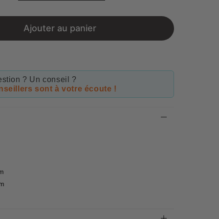
price
Ajouter au panier
stion ? Un conseil ?
seillers sont à votre écoute !
 m
 m