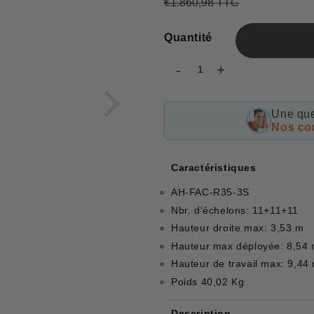
€1.860,98 TTC
Prix
€1.860,98
Prix
€924,62
régulier
réduit
Quantité
-
+
Une que
Nos con
Caractéristiques
AH-FAC-R35-3S
Nbr. d’échelons: 11+11+11
Hauteur droite max: 3,53 m
Hauteur max déployée: 8,54
Hauteur de travail max: 9,44
Poids 40,02 Kg
Description