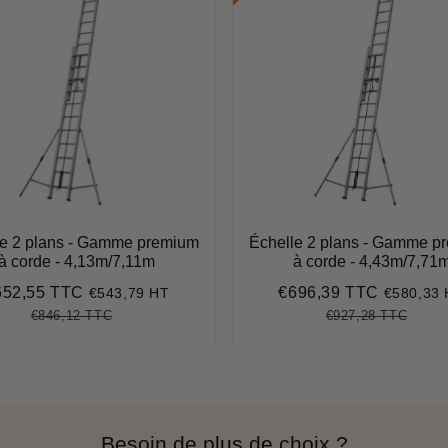
le 2 plans - Gamme premium
Échelle 2 plans - Gamme p
à corde - 4,13m/7,11m
à corde - 4,43m/7,71
652,55 TTC
€696,39 TTC
€543,79 HT
€580,33
ix
€652,55
Prix
€696,39
duit
réduit
€846,12 TTC
€927,28 TTC
Prix
€846,12
Unit
Prix
€927,
Unit
régulier
price
régulier
price
Besoin de plus de choix ?