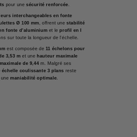
ts
pour une
sécurité renforcée
.
eurs interchangeables en fonte
ulettes Ø 100 mm
, offrent une
stabilité
en fonte d’aluminium
et le
profil en I
s sur toute la longueur de l'échelle.
um
est composée de
11 échelons pour
de 3,53 m
et une
hauteur maximale
 maximale de 9,44
m. Malgré ses
e
échelle coulissante 3 plans
reste
r une
maniabilité optimale
.