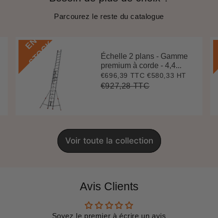
Parcourez le reste du catalogue
E
N
S
T
O
C
K
Échelle 2 plans - Gamme
premium à corde - 4,4...
€696,39 TTC
€580,33 HT
Prix
€696,39
réduit
€927,28 TTC
Prix
€927,28
Unit
régulier
price
Voir toute la collection
Avis Clients
Soyez le premier à écrire un avis