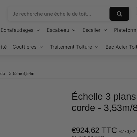
Echafaudages
Escabeau
Escalier
Plateform
ité
Gouttières
Traitement Toiture
Bac Acier Toi
rde - 3,53m/8,54m
Échelle 3 plan
corde - 3,53m/
€924,62 TTC
€770,52