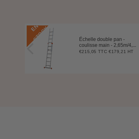
E
N
S
T
O
C
K
Échelle double pan -
coulisse main - 2,65m/4,...
2 HT
2
€215,05 TTC
€179,21 HT
Prix
€215,05
78
régulier