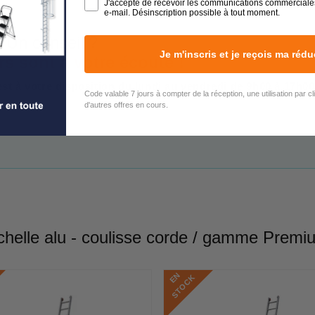
J'accepte de recevoir les communications commerciale
e-mail. Désinscription possible à tout moment.
 Un conseil ?
Je m'inscris et je reçois ma rédu
rs sont à votre écoute !
est à votre disposition du lundi au vendredi de 9h00 à 17h00
Code valable 7 jours à compter de la réception, une utilisation par c
d'autres offres en cours.
helle alu - coulisse corde / gamme Prem
E
N
S
T
O
C
K