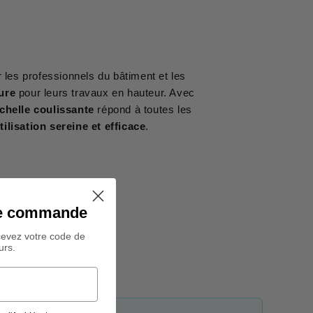
 les professionnels du bâtiment et les
ure
pour leurs travaux en hauteur. Avec
chelle coulissante
répond à toutes les
tilisation sereine et efficace
.
ine commande
cevez votre code de
urs.