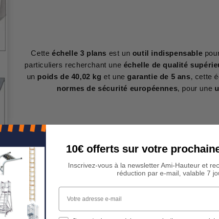
Cette
échelle 3 plans
est un
outil indispensable
pour
particuliers recherchant une
échelle de qualité supérie
un
poids de 40,02 kg
et une
garantie de 5 ans
, cette é
normes de sécurité européennes
, pour une
u
10€ offerts sur votre procha
Inscrivez-vous à la newsletter Ami-Hauteur et re
réduction par e-mail, valable 7 jo
Votre adresse e-mail