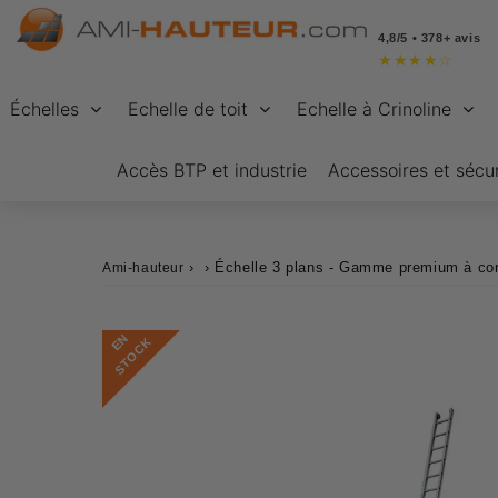
4,8/5 • 378+ avis
★
★
★
★
☆
Échelles
Echelle de toit
Echelle à Crinoline
Accès BTP et industrie
Accessoires et sécur
›
›
Échelle 3 plans - Gamme premium à co
Ami-hauteur
E
N
S
T
O
C
K