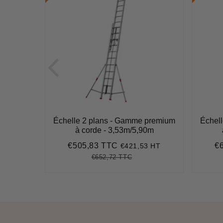
 premium
Échelle 2 plans - Gamme premium
Échel
64m
à corde - 3,53m/5,90m
€505,83 TTC
€
90 HT
€421,53 HT
2,68
Prix
€505,83
Pr
réduit
ré
€652,72 TTC
641,37
it
Prix
€652,72
Unit
ice
régulier
price