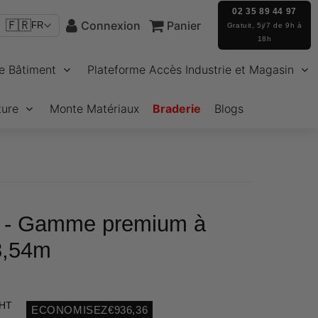
02 35 89 44 97
🇫🇷
Connexion
Panier
FR
Gratuit, 5j/7 de 9h à
18h
e Bâtiment
Plateforme Accès Industrie et Magasin
ture
Monte Matériaux
Braderie
Blogs
s - Gamme premium à
8,54m
 HT
ECONOMISEZ
€936,36
Unit