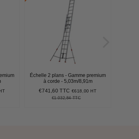
remium
Échelle 2 plans - Gamme premium
Échelle
m
à corde - 5,03m/8,91m
à
€741,60 TTC
€9
 HT
€618,00 HT
Prix
€741,60
Pri
réduit
rédu
€1.032,84 TTC
28
Prix
€1.032,84
Unit
régulier
price