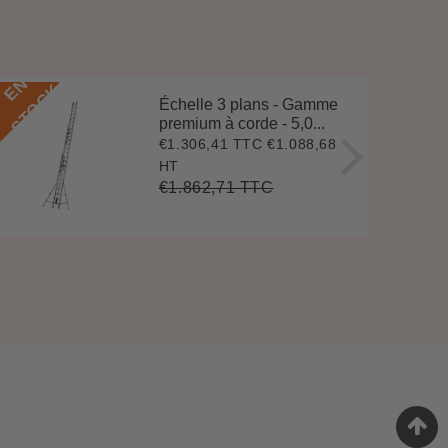
E
N
S
T
O
C
E
N
S
T
O
C
K
Échelle 3 plans - Gamme
premium à corde - 5,0...
€1.306,41 TTC
€1.088,68
Prix
€1.306,41
réduit
HT
€1.862,71 TTC
Prix
€1.862,71
Unit
régulier
price