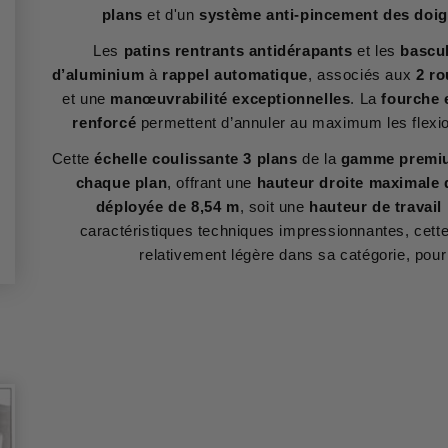
plans
et d'un
système anti-pincement des doig
Les
patins rentrants antidérapants
et les
bascul
d’aluminium
à
rappel automatique
, associés aux
2 ro
et une
manœuvrabilité exceptionnelles
. La
fourche 
renforcé
permettent d’annuler au maximum les flexion
Cette
échelle coulissante 3 plans
de la
gamme premi
chaque plan
, offrant une
hauteur droite maximale 
déployée de 8,54 m
, soit une
hauteur de travail
caractéristiques techniques impressionnantes, cett
relativement légère dans sa catégorie, pou