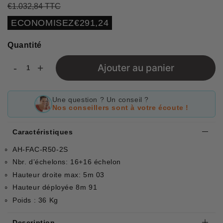
€1.032,84 TTC
Prix
€1.032,84
Prix
€741,60
régulier
réduit
Unit
ECONOMISEZ
€291,24
price
Quantité
-
+
Ajouter au panier
Une question ? Un conseil ?
Nos conseillers sont à votre écoute !
Caractéristiques
AH-FAC-R50-2S
Nbr. d’échelons: 16+16 échelon
Hauteur droite max: 5m 03
Hauteur déployée 8m 91
Poids : 36 Kg
Description