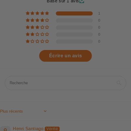
Basé sur 1 avis
1
0
0
0
0
Écrire un avis
Sort by
Henri Santiago