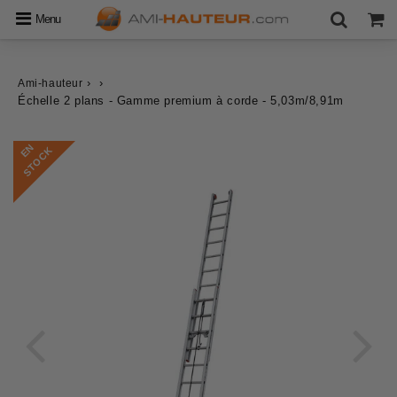
Menu
›
›
Ami-hauteur
Échelle 2 plans - Gamme premium à corde - 5,03m/8,91m
E
N
S
T
O
C
K