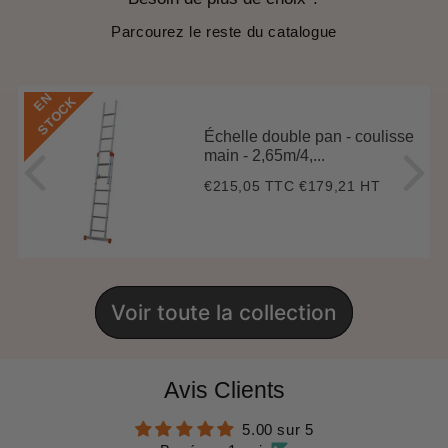
Parcourez le reste du catalogue
E
N
S
T
O
C
K
Échelle double pan - coulisse
main - 2,65m/4,...
€215,05 TTC
€179,21 HT
Prix
€215,05
régulier
Voir toute la collection
Avis Clients
5.00 sur 5