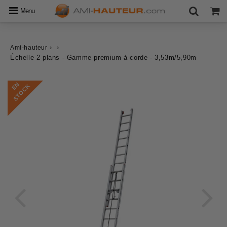
Menu
›
›
Ami-hauteur
Échelle 2 plans - Gamme premium à corde - 3,53m/5,90m
E
N
S
T
O
C
K