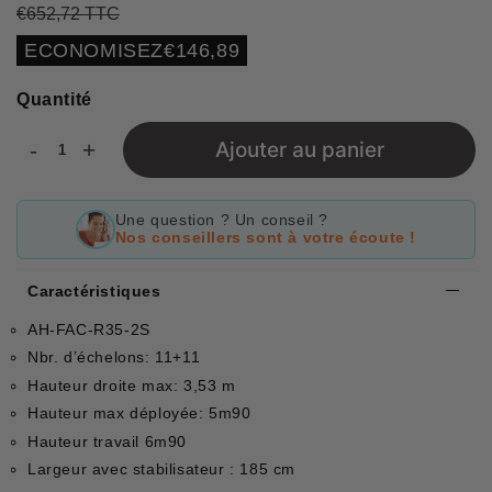
€652,72 TTC
Prix
€652,72
Prix
€505,83
régulier
réduit
Unit
ECONOMISEZ
€146,89
price
Quantité
-
+
Ajouter au panier
Une question ? Un conseil ?
Nos conseillers sont à votre écoute !
Caractéristiques
AH-FAC-R35-2S
Nbr. d’échelons: 11+11
Hauteur droite max: 3,53 m
Hauteur max déployée: 5m90
Hauteur travail 6m90
Largeur avec stabilisateur : 185 cm