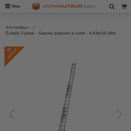
Menu
›
›
Ami-hauteur
Échelle 3 plans - Gamme premium à corde - 4,43m/10,64m
E
N
S
T
O
C
K