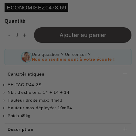
régulier
réduit
Unit
ECONOMISEZ
€478,69
price
Quantité
-
+
Ajouter au panier
Une question ? Un conseil ?
Nos conseillers sont à votre écoute !
Caractéristiques
AH-FAC-R44-3S
Nbr. d’échelons: 14 + 14 + 14
Hauteur droite max: 4m43
Hauteur max déployée: 10m64
Poids 49kg
Description