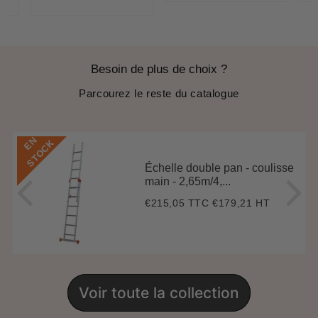
ice
régulier
price
Besoin de plus de choix ?
Parcourez le reste du catalogue
E
N
S
T
O
C
K
Échelle double pan - coulisse
main - 2,65m/4,...
€215,05 TTC
€179,21 HT
Prix
€215,05
régulier
Voir toute la collection