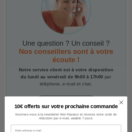
Une question ? Un conseil ?
Nos conseillers sont à votre
écoute !
Notre service client est à votre disposition
du lundi au vendredi de 9h00 à 17h00
par
téléphone, e-mail et chat.
Contacter un conseiller
10€ offerts sur votre prochaine commande
Inscrivez-vous à la newsletter Ami-Hauteur et recevez votre code de
réduction par e-mail, valable 7 jours.
Votre adresse e-mail