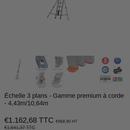
Échelle 3 plans - Gamme premium à corde
- 4,43m/10,64m
€1.162,68 TTC
€968,90 HT
€1.641,37 TTC
Prix
€1.641,37
Prix
€1.162,68