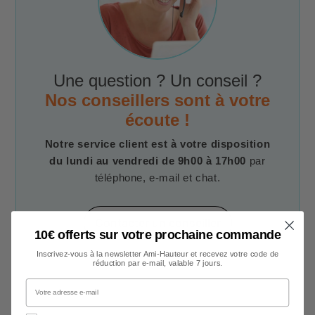
Une question ? Un conseil ?
Nos conseillers sont à votre
écoute !
Notre service client est à votre disposition
du lundi au vendredi de 9h00 à 17h00
par
téléphone, e-mail et chat.
Contacter un conseiller
10€ offerts sur votre prochaine commande
Inscrivez-vous à la newsletter Ami-Hauteur et recevez votre code de
réduction par e-mail, valable 7 jours.
Votre adresse e-mail