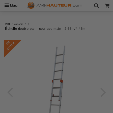
Menu
›
›
Ami-hauteur
Échelle double pan - coulisse main - 2,65m/4,45m
E
N
S
T
O
C
K