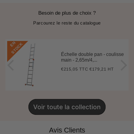
Besoin de plus de choix ?
Parcourez le reste du catalogue
E
N
S
T
O
C
K
Échelle double pan - coulisse
main - 2,65m/4,...
€215,05 TTC
€179,21 HT
Prix
€215,05
régulier
Voir toute la collection
Avis Clients