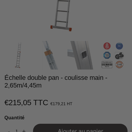
Échelle double pan - coulisse main -
2,65m/4,45m
€215,05 TTC
€215,05
€179,21 HT
Unit
Quantité
price
-
+
Ajouter au panier