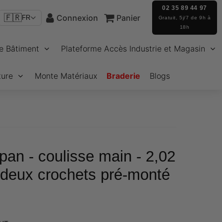
02 35 89 44 97
🇫🇷
Connexion
Panier
FR
Gratuit, 5j/7 de 9h à
18h
e Bâtiment
Plateforme Accès Industrie et Magasin
ture
Monte Matériaux
Braderie
Blogs
pan - coulisse main - 2,02
deux crochets pré-monté
€191,34