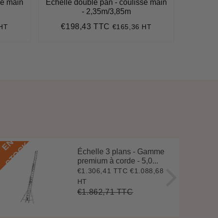
se main
Échelle double pan - coulisse main
Échelle 
- 2,35m/3,85m
€198,43 TTC
€2
 HT
€165,36 HT
Prix
€198,43
Pri
régulier
régu
E
N
S
T
O
C
E
N
S
T
O
C
K
Échelle 3 plans - Gamme
premium à corde - 5,0...
€1.306,41 TTC
€1.088,68
Prix
€1.306,41
réduit
HT
€1.862,71 TTC
Prix
€1.862,71
Unit
régulier
price