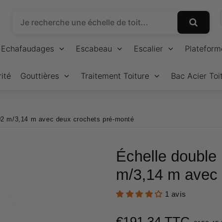
Echafaudages
Escabeau
Escalier
Plateform
ité
Gouttières
Traitement Toiture
Bac Acier Toi
,02 m/3,14 m avec deux crochets pré-monté
Échelle double 
m/3,14 m avec 
1 avis
€191,34 TTC