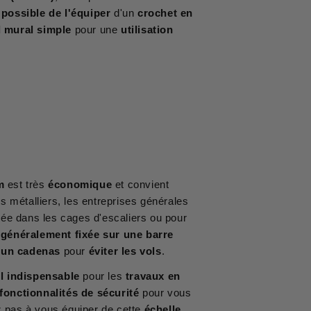
possible de l'équiper
d'un
crochet en
l mural simple
pour une
utilisation
m
est très
économique
et convient
s métalliers, les entreprises générales
llée dans les cages d'escaliers ou pour
t
généralement fixée sur une barre
 un cadenas
pour
éviter les vols
.
l indispensable
pour les
travaux en
fonctionnalités de sécurité
pour vous
z pas à vous équiper de cette
échelle