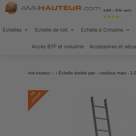
4,8/5 • 378+ avis
★
★
★
★
☆
Échelles
Echelle de toit
Echelle à Crinoline
Accès BTP et industrie
Accessoires et sécur
›
›
Échelle double pan - coulisse main - 2
Ami-hauteur
E
N
S
T
O
C
K