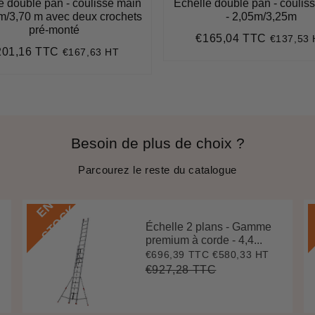
e double pan - coulisse main
Échelle double pan - coulis
 m/3,70 m avec deux crochets
- 2,05m/3,25m
pré-monté
€165,04 TTC
€137,53
Prix
€165,04
201,16 TTC
€167,63 HT
régulier
ix
€201,16
gulier
Besoin de plus de choix ?
Parcourez le reste du catalogue
E
N
S
T
O
C
K
Échelle 2 plans - Gamme
premium à corde - 4,4...
€696,39 TTC
€580,33 HT
Prix
€696,39
réduit
€927,28 TTC
Prix
€927,28
Unit
régulier
price