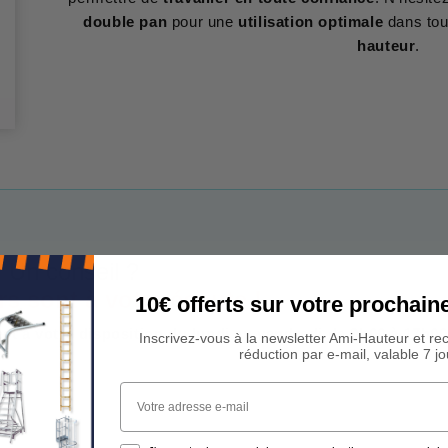
double pan
pour une
utilisation optimale
dans to
hauteur
.
 Un conseil ?
rs sont à votre écoute !
10€ offerts sur votre procha
est à votre disposition du lundi au vendredi de 9h00 à 17h00
Inscrivez-vous à la newsletter Ami-Hauteur et re
réduction par e-mail, valable 7 jo
Votre adresse e-mail