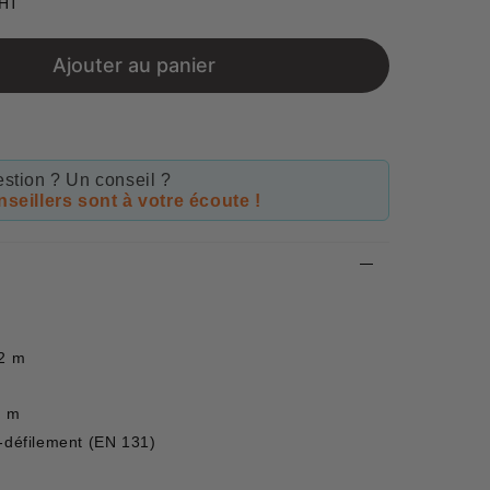
 HT
Unit
price
Ajouter au panier
stion ? Un conseil ?
seillers sont à votre écoute !
02 m
4 m
i-défilement (EN 131)