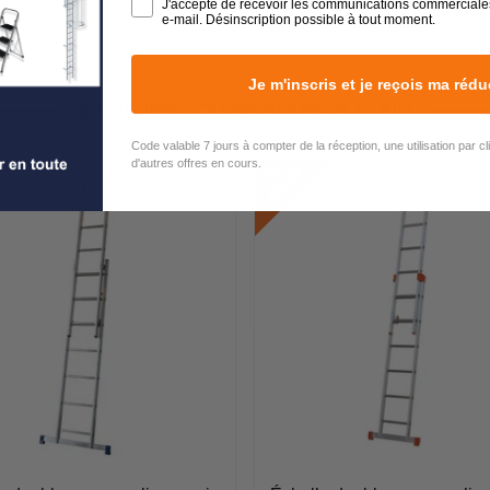
J'accepte de recevoir les communications commerciale
e-mail. Désinscription possible à tout moment.
Je m'inscris et je reçois ma rédu
Echelles coulissantes à main
Code valable 7 jours à compter de la réception, une utilisation par c
d'autres offres en cours.
E
N
S
T
O
C
K