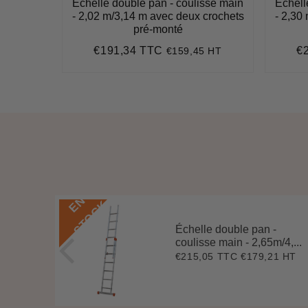
isse main
Échelle double pan - coulisse main
Échell
- 2,02 m/3,14 m avec deux crochets
- 2,30
pré-monté
5 HT
0
€191,34 TTC
€
€159,45 HT
Prix
€191,34
Pr
régulier
ré
E
N
S
T
O
C
K
Échelle double pan -
coulisse main - 2,65m/4,...
2 HT
2
€215,05 TTC
€179,21 HT
Prix
€215,05
78
régulier