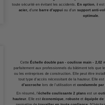
toute sécurité en évitant les accidents.
En option
, il est
acier,
d'une
barre d'appui
ou d'un
support anti-vo
optimale
.
Cette
Échelle double pan - coulisse main - 2,02 
parfaitement aux professionnels du bâtiment tels que le
ou les entreprises de construction. Elle peut être insta
tout type d'accès nécessitant de la hauteur. Elle es
d'accroche
lors de l'utilisation et
condamnée par
En résumé, l'
échelle coulissante 2 plans
est un
outi
hauteur
. Elle est
économique
,
robuste
et
équipée de 
permettre de
travailler en toute confiance
. N'hésite