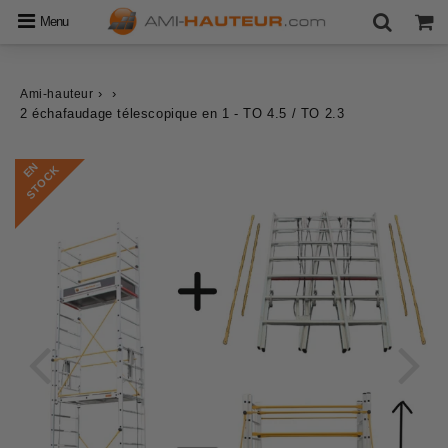
Menu
›
›
Ami-hauteur
2 échafaudage télescopique en 1 - TO 4.5 / TO 2.3
E
N
S
T
O
C
K