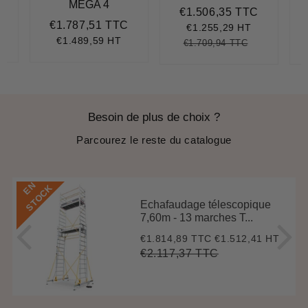
MEGA 4
€1.506,35 TTC
Prix
€1.506,3
€1.787,51 TTC
réduit
€1.509,86
Prix
€1.787,51
€1.255,29 HT
régulier
€1.489,59 HT
€1.709,94 TTC
Prix
€1.709,94
Unit
régulier
price
Besoin de plus de choix ?
Parcourez le reste du catalogue
E
N
S
T
O
C
K
Echafaudage télescopique
7,60m - 13 marches T...
€1.814,89 TTC
€1.512,41 HT
Prix
€1.814,89
réduit
€2.117,37 TTC
Prix
€2.117,37
Unit
régulier
price