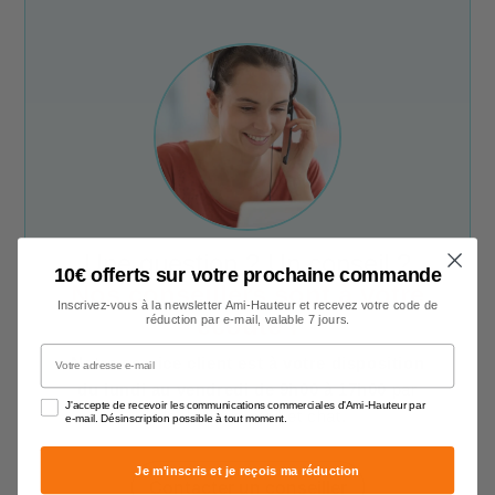
Une question ? Un conseil ?
10€ offerts sur votre prochaine commande
Nos conseillers sont à votre
Inscrivez-vous à la newsletter Ami-Hauteur et recevez votre code de
écoute !
réduction par e-mail, valable 7 jours.
Votre adresse e-mail
Notre service client est à votre disposition
du lundi au vendredi de 9h00 à 17h00
par
J'accepte de recevoir les communications commerciales d'Ami-Hauteur par
téléphone, e-mail et chat.
e-mail. Désinscription possible à tout moment.
Je m'inscris et je reçois ma réduction
Contacter un conseiller