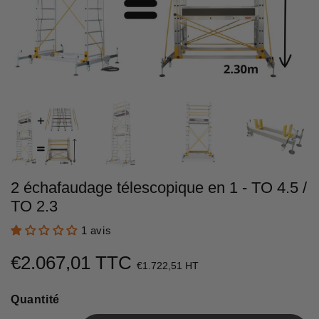
2 échafaudage télescopique en 1 - TO 4.5 /
TO 2.3
1 avis
€2.067,01 TTC
€2.067,01
€1.722,51 HT
Unit
Quantité
price