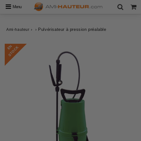
Menu
›
›
Pulvérisateur à pression préalable
Ami-hauteur
E
N
S
T
O
C
K