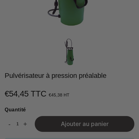
Pulvérisateur à pression préalable
€54,45 TTC
€54,45
€45,38 HT
Unit
Quantité
price
-
+
Ajouter au panier