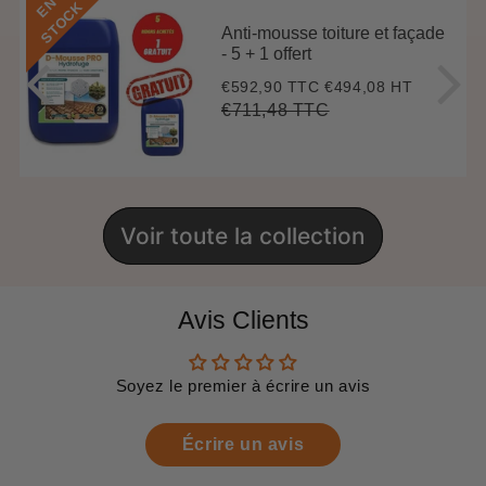
E
N
S
T
O
C
K
Anti-mousse toiture et façade
- 5 + 1 offert
€592,90 TTC
€494,08 HT
Prix
€592,90
réduit
€711,48 TTC
Prix
€711,48
Unit
régulier
price
Voir toute la collection
Avis Clients
Soyez le premier à écrire un avis
Écrire un avis