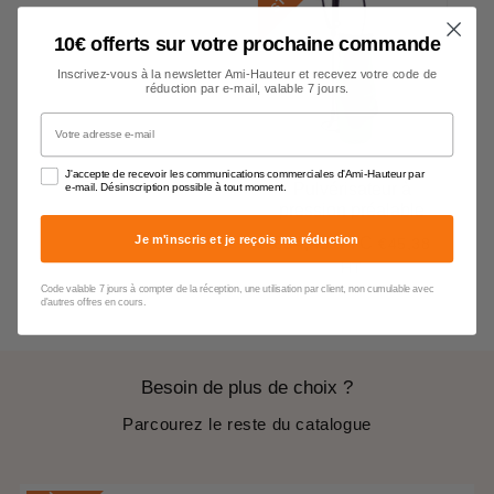
10€ offerts sur votre prochaine commande
Inscrivez-vous à la newsletter Ami-Hauteur et recevez votre code de
réduction par e-mail, valable 7 jours.
Votre adresse e-mail
J'accepte de recevoir les communications commerciales d'Ami-Hauteur par
Pulvérisateur à
e-mail. Désinscription possible à tout moment.
pression préalable
Je m'inscris et je reçois ma réduction
€54,45 TTC
€45,38
Prix
€54,45
régulier
HT
Code valable 7 jours à compter de la réception, une utilisation par client, non cumulable avec
d'autres offres en cours.
Besoin de plus de choix ?
Parcourez le reste du catalogue