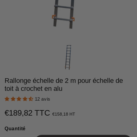
Rallonge échelle de 2 m pour échelle de
toit à crochet en alu
12 avis
€189,82 TTC
€189,82
€158,18 HT
Unit
Quantité
price