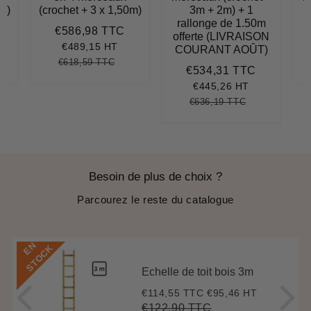
5m)
(crochet + 3 x 1,50m)
3m + 2m) + 1
rallonge de 1.50m
€586,98 TTC
652,66
Prix
€586,98
offerte (LIVRAISON
réduit
€489,15 HT
COURANT AOÛT)
€618,59 TTC
1,58
it
Prix
€618,59
Unit
€534,31 TTC
Prix
€534,31
ce
régulier
price
réduit
€445,26 HT
€636,19 TTC
Prix
€636,19
Unit
régulier
price
Besoin de plus de choix ?
Parcourez le reste du catalogue
E
N
S
T
O
C
K
Echelle de toit bois 3m
€114,55 TTC
€95,46 HT
Prix
€114,55
réduit
€122,90 TTC
Prix
€122,90
Unit