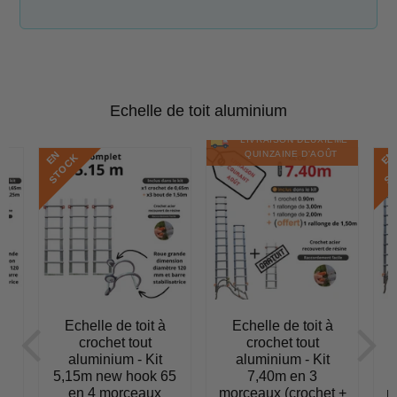
Echelle de toit aluminium
LIVRAISON DEUXIÈME
E
N
S
T
O
C
E
N
S
T
O
C
QUINZAINE D'AOÛT
K
Echelle de toit à
Echelle de toit à
crochet tout
crochet tout
aluminium - Kit
aluminium - Kit
65
5,15m new hook 65
7,40m en 3
en 4 morceaux
morceaux (crochet +
m