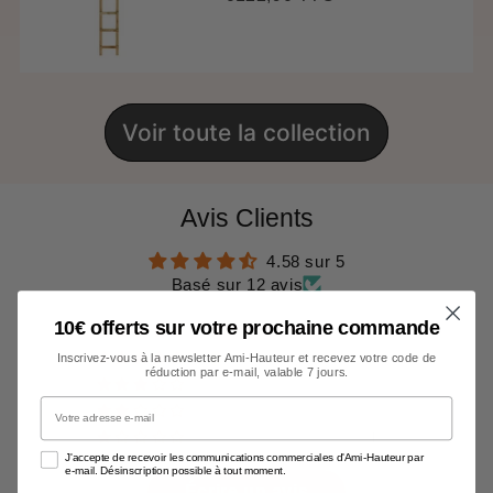
régulier
price
Voir toute la collection
Avis Clients
4.58 sur 5
Basé sur 12 avis
10€ offerts sur votre prochaine commande
10
Inscrivez-vous à la newsletter Ami-Hauteur et recevez votre code de
1
réduction par e-mail, valable 7 jours.
0
Votre adresse e-mail
0
1
J'accepte de recevoir les communications commerciales d'Ami-Hauteur par
e-mail. Désinscription possible à tout moment.
Écrire un avis