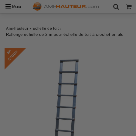
Menu
›
›
Ami-hauteur
Echelle de toit
Rallonge échelle de 2 m pour échelle de toit à crochet en alu
E
N
S
T
O
C
K