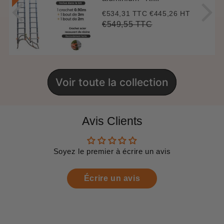
€534,31 TTC
€445,26 HT
Prix
€534,31
réduit
€549,55 TTC
Prix
€549,55
Unit
régulier
price
Voir toute la collection
Avis Clients
Soyez le premier à écrire un avis
Écrire un avis