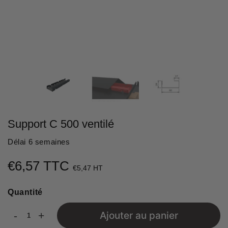
Support C 500 ventilé
Délai 6 semaines
€6,57 TTC
€6,57
€5,47 HT
Unit
Quantité
price
-
+
Ajouter au panier