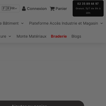
02 35 89 44 97
🇫🇷
Connexion
Panier
FR
Gratuit, 5j/7 de 9h à
18h
e Bâtiment
Plateforme Accès Industrie et Magasin
ture
Monte Matériaux
Braderie
Blogs
€12,38
Unit
price