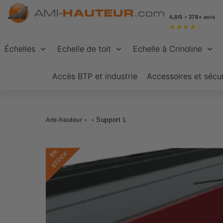
4,8/5 • 378+ avis
★
★
★
★
☆
Échelles
Echelle de toit
Echelle à Crinoline
Accès BTP et industrie
Accessoires et sécur
›
›
Support L
Ami-hauteur
E
N
S
T
O
C
K