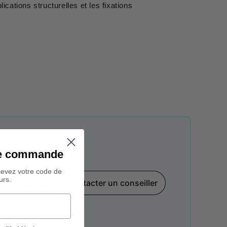
lications structurelles et les fixations
ine commande
cevez votre code de
urs.
Contacter un conseiller
par téléphone,