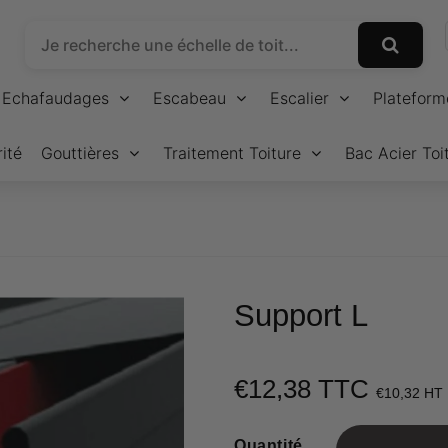
Echafaudages
Escabeau
Escalier
Plateform
ité
Gouttières
Traitement Toiture
Bac Acier Toi
Support L
€12,38 TTC
€10,32 HT
Quantité