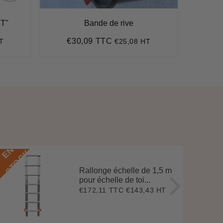
IT"
Bande de rive
€30,09 TTC
€
T
€25,08 HT
Prix
€30,09
Pr
régulier
ré
E
N
S
T
O
C
E
N
S
T
O
C
K
Rallonge échelle de 1,5 m
pour échelle de toi...
€172,11 TTC
€143,43 HT
Prix
€172,11
régulier