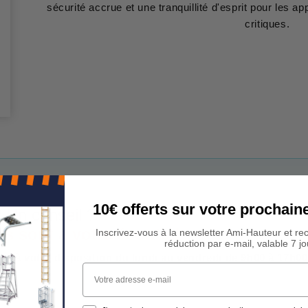
sécurité accrue et une tranquillité d'esprit pour les app
critiques.
10€ offerts sur votre procha
 Un conseil ?
rs sont à votre écoute !
Inscrivez-vous à la newsletter Ami-Hauteur et re
réduction par e-mail, valable 7 jo
est à votre disposition du lundi au vendredi de 9h00 à 17h00
Votre adresse e-mail