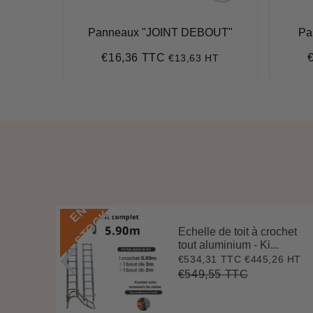
Panneaux "JOINT DEBOUT"
Pa
€16,36 TTC
 HT
€13,63 HT
Prix
€16,36
P
régulier
r
E
N
S
T
O
C
K
Echelle de toit à crochet
 3 m
tout aluminium - Ki...
.
€534,31 TTC
€445,26 HT
Prix
€534,31
0 HT
2
réduit
€549,55 TTC
Prix
€549,55
Unit
régulier
price