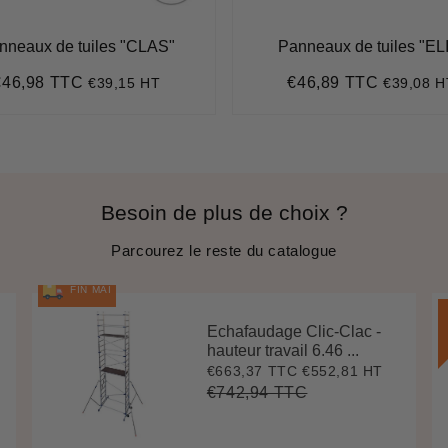
nneaux de tuiles "CLAS"
Panneaux de tuiles "EL
€46,98 TTC
€46,89 TTC
€39,15 HT
€39,08 H
rix
€46,98
Prix
€46,89
égulier
régulier
Besoin de plus de choix ?
Parcourez le reste du catalogue
FIN MAI
Echafaudage Clic-Clac -
hauteur travail 6.46 ...
€663,37 TTC
€552,81 HT
Prix
€663,37
réduit
€742,94 TTC
Prix
€742,94
Unit
régulier
price