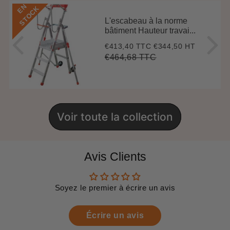
E
N
S
T
O
C
K
L'escabeau à la norme
bâtiment Hauteur travai...
€413,40 TTC
€344,50 HT
Prix
€413,40
réduit
€464,68 TTC
Prix
€464,68
Unit
régulier
price
Voir toute la collection
Avis Clients
Soyez le premier à écrire un avis
Écrire un avis