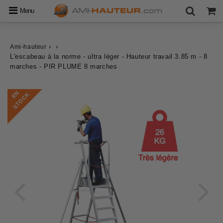
Menu
›
›
Ami-hauteur
L'escabeau à la norme - ultra léger - Hauteur travail 3.85 m - 8
marches - PIR PLUME 8 marches
E
N
S
T
O
C
K