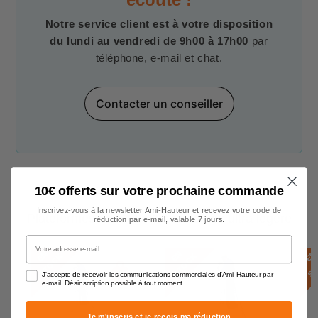
Notre service client est à votre disposition
du lundi au vendredi de 9h00 à 17h00
par
téléphone, e-mail et chat.
Contacter un conseiller
10€ offerts sur votre prochaine commande
Inscrivez-vous à la newsletter Ami-Hauteur et recevez votre code de
Plateformes individuelles roulantes ultra légère
réduction par e-mail, valable 7 jours.
Votre adresse e-mail
E
N
S
T
O
C
E
N
S
T
O
C
E
N
S
T
O
C
K
K
J'accepte de recevoir les communications commerciales d'Ami-Hauteur par
e-mail. Désinscription possible à tout moment.
Je m'inscris et je reçois ma réduction