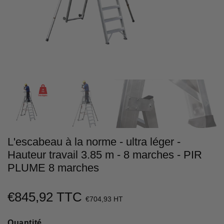
L'escabeau à la norme - ultra léger -
Hauteur travail 3.85 m - 8 marches - PIR
PLUME 8 marches
€845,92 TTC
€845,92
€704,93 HT
Unit
Quantité
price