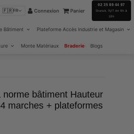
02 35 89 44 97
🇫🇷
Connexion
Panier
FR
Gratuit, 5j/7 de 9h à
18h
e Bâtiment
Plateforme Accès Industrie et Magasin
ture
Monte Matériaux
Braderie
Blogs
a norme bâtiment Hauteur
- 4 marches + plateformes