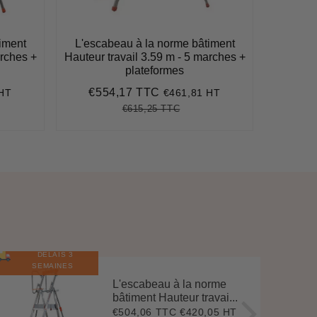
iment
L'escabeau à la norme bâtiment
L'esca
arches +
Hauteur travail 3.59 m - 5 marches +
Haute
plateformes
m
€554,17 TTC
€7
 HT
€461,81 HT
Prix
€554,17
Pri
réduit
régu
€615,25 TTC
51
Prix
€615,25
Unit
régulier
price
DÉLAIS 3
E
N
S
T
O
C
SEMAINES
L'escabeau à la norme
bâtiment Hauteur travai...
€504,06 TTC
€420,05 HT
Prix
€504,06