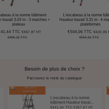
cabeau à la norme bâtiment
L'escabeau à la norme bât
 travail 3.03 m - 3 marches +
Hauteur travail 3.31 m - 4 m
plateau
plateformes
441,44 TTC
€504,06 TTC
€367,87 HT
€420,05
ix
€441,44
Prix
€504,06
duit
réduit
€499,22 TTC
€554,51 TTC
Prix
€499,22
Unit
Prix
€554,
Unit
régulier
price
régulier
price
Besoin de plus de choix ?
Parcourez le reste du catalogue
DÉLAIS 3
SEMAINES
L'escabeau à la norme
bâtiment Hauteur travai...
€441,44 TTC
€367,87 HT
Prix
€441,44