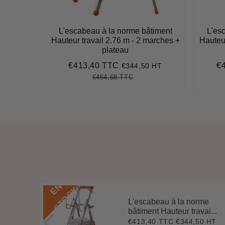
âtiment
L'escabeau à la norme bâtiment
L'es
 m - 6
Hauteur travail 2.76 m - 2 marches +
Hauteur
es
plateau
€413,40 TTC
€
8 HT
€344,50 HT
6
Prix
€413,40
Pr
réduit
ré
€464,68 TTC
Prix
€464,68
Unit
régulier
price
E
N
S
T
O
C
K
que
L'escabeau à la norme
ava...
bâtiment Hauteur travai...
9 HT
€413,40 TTC
€344,50 HT
3
Prix
€413,40