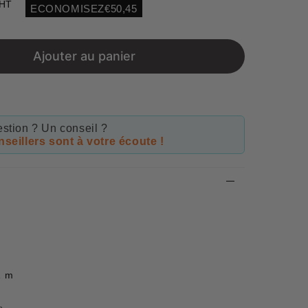
 HT
ECONOMISEZ
€50,45
Unit
price
Ajouter au panier
stion ? Un conseil ?
seillers sont à votre écoute !
1 m