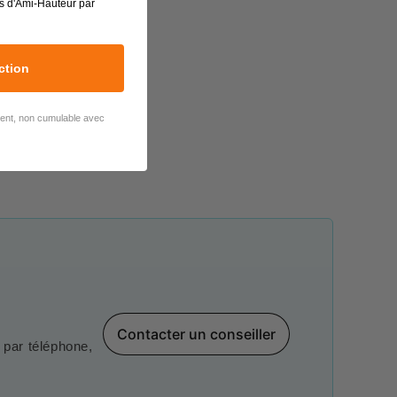
s d'Ami-Hauteur par
ction
lient, non cumulable avec
Contacter un conseiller
par téléphone,