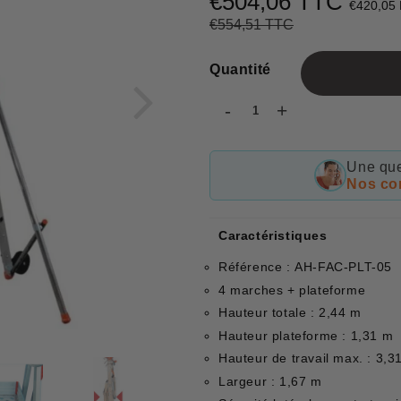
€504,06 TTC
€420,05
€554,51 TTC
Prix
€554,51
Prix
€504,06
régulier
réduit
Quantité
-
+
Une que
Nos con
Caractéristiques
Référence : AH-FAC-PLT-05
4 marches + plateforme
Hauteur totale : 2,44 m
Hauteur plateforme : 1,31 m
Hauteur de travail max. : 3,3
Largeur : 1,67 m