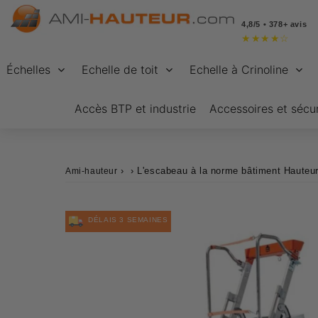
4,8/5 • 378+ avis
★
★
★
★
☆
Échelles
Echelle de toit
Echelle à Crinoline
Accès BTP et industrie
Accessoires et sécur
›
›
L'escabeau à la norme bâtiment Hauteur
Ami-hauteur
DÉLAIS 3 SEMAINES