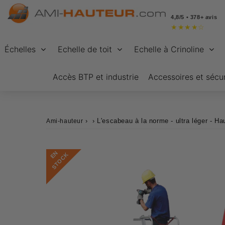
4,8/5 • 378+ avis
★
★
★
★
☆
Échelles
Echelle de toit
Echelle à Crinoline
Accès BTP et industrie
Accessoires et sécur
›
›
L'escabeau à la norme - ultra léger - 
Ami-hauteur
E
N
S
T
O
C
K