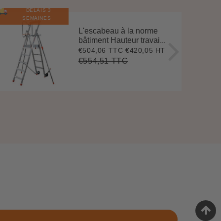
DÉLAIS 3
E
N
S
T
O
C
SEMAINES
L'escabeau à la norme
bâtiment Hauteur travai...
€504,06 TTC
€420,05 HT
Prix
€504,06
réduit
€554,51 TTC
Prix
€554,51
Unit
régulier
price