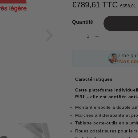
€789,61 TTC
€658,01
Quantité
-
+
Une que
Nos con
Caractéristiques
Cette plateforme individuel
PIRL - elle est certifiée an
Montant emboité à double â
Marches antidérapante et p
Tablette porte-outils en alu
Roues postérieures pour le tr