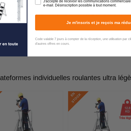
J'accepte de recevoir les communications commerciale
rs sont à votre écoute !
e-mail. Désinscription possible à tout moment.
est à votre disposition du lundi au vendredi de 9h00 à 17h00
Je m'inscris et je reçois ma rédu
Code valable 7 jours à compter de la réception, une utilisation par c
d'autres offres en cours.
ateformes individuelles roulantes ultra lég
E
N
S
T
O
C
K