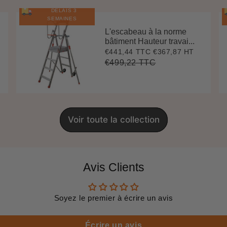
DÉLAIS 3
SEMAINES
L'escabeau à la norme
bâtiment Hauteur travai...
€441,44 TTC
€367,87 HT
Prix
€441,44
réduit
€499,22 TTC
Prix
€499,22
Unit
régulier
price
Voir toute la collection
Avis Clients
Soyez le premier à écrire un avis
Écrire un avis