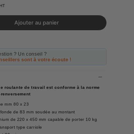
€789,61
 HT
Unit
price
Ajouter au panier
stion ? Un conseil ?
seillers sont à votre écoute !
le roulante de travail est conforme à la norme
ti-renversement
me mm 80 x 23
rofonde de 83 mm soudée au montant
minium de 220 x 450 mm capable de porter 10 kg
ansport type carriole