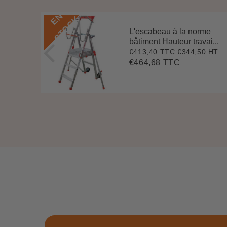
E
N
S
T
O
C
K
que
L'escabeau à la norme
ava...
bâtiment Hauteur travai...
9 HT
€413,40 TTC
€344,50 HT
3
Prix
€413,40
réduit
€464,68 TTC
294,17
Prix
€464,68
t
Unit
régulier
e
price