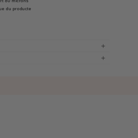
ort 80 microns
ue du producte