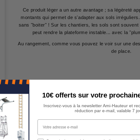
Ce produit léger a un autre avantage ; sa légèreté app
montants qui permet de s'adapter aux sols irréguliers.
sans "boiter" ! Sur les chantiers, les sols sont souvent 
peut rendre la plateforme instable... avec la "pl
Au rangement, comme vous pouvez le voir sur une des p
de place.
10€ offerts sur votre procha
Inscrivez-vous à la newsletter Ami-Hauteur et re
réduction par e-mail, valable 7 jo
Votre adresse e-mail
 Un conseil ?