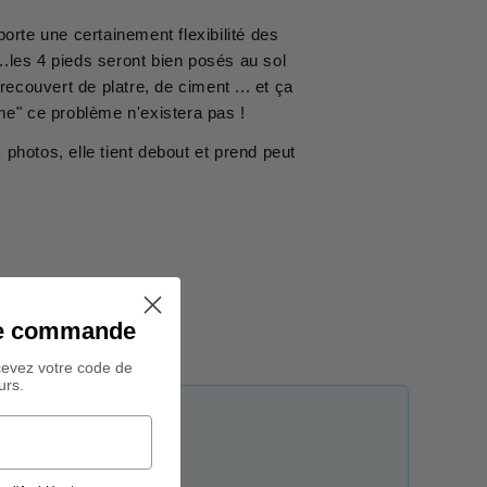
orte une certainement flexibilité des
..les 4 pieds seront bien posés au sol
recouvert de platre, de ciment ... et ça
ume" ce problème n'existera pas !
hotos, elle tient debout et prend peut
ine commande
cevez votre code de
urs.