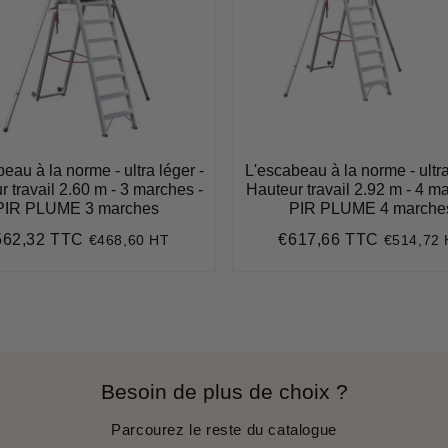
eau à la norme - ultra léger -
L'escabeau à la norme - ultra
 travail 2.60 m - 3 marches -
Hauteur travail 2.92 m - 4 m
PIR PLUME 3 marches
PIR PLUME 4 marche
562,32 TTC
€617,66 TTC
€468,60 HT
€514,72
ix
€562,32
Prix
€617,66
gulier
régulier
Besoin de plus de choix ?
Parcourez le reste du catalogue