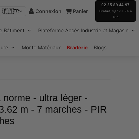
02 35 89 44 97
🇫🇷
Connexion
Panier
FR
Gratuit, 5j/7 de 9h à
18h
e Bâtiment
Plateforme Accès Industrie et Magasin
ture
Monte Matériaux
Braderie
Blogs
 norme - ultra léger -
 3.62 m - 7 marches - PIR
hes