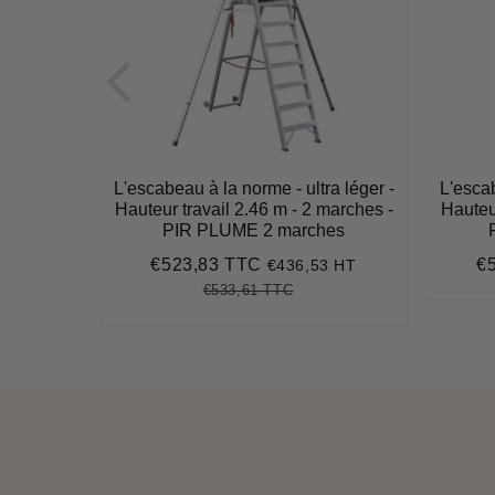
a léger -
L'escabeau à la norme - ultra léger -
L'escab
marches -
Hauteur travail 2.46 m - 2 marches -
Hauteur
es
PIR PLUME 2 marches
€523,83 TTC
€
3 HT
€436,53 HT
2
Prix
€523,83
Pr
réduit
ré
€533,61 TTC
Prix
€533,61
Unit
régulier
price