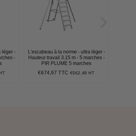
 léger -
L'escabeau à la norme - ultra léger -
L'escabe
arches -
Hauteur travail 3.15 m - 5 marches -
Hauteur 
s
PIR PLUME 5 marches
P
€674,97 TTC
€7
 HT
€562,48 HT
Prix
€674,97
Pri
régulier
régu