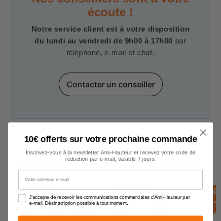
écoute !
Notre service client est à votre disposition
du lundi au vendredi de 9h00 à 17h00
par
téléphone, e-mail et chat.
Contacter un conseiller
10€ offerts sur votre prochaine commande
Inscrivez-vous à la newsletter Ami-Hauteur et recevez votre code de
réduction par e-mail, valable 7 jours.
Plateformes individuelles roulantes ultra légère
Votre adresse e-mail
E
N
S
T
O
C
E
N
S
T
O
C
E
N
S
T
O
C
K
K
J'accepte de recevoir les communications commerciales d'Ami-Hauteur par
e-mail. Désinscription possible à tout moment.