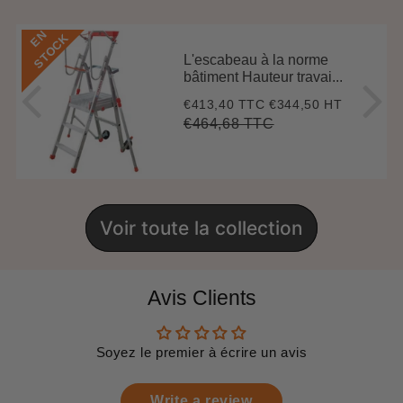
E
N
S
T
O
C
K
L'escabeau à la norme
bâtiment Hauteur travai...
€413,40 TTC
€344,50 HT
Prix
€413,40
réduit
€464,68 TTC
Prix
€464,68
Unit
régulier
price
Voir toute la collection
Avis Clients
Soyez le premier à écrire un avis
Write a review