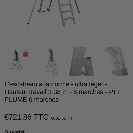
L'escabeau à la norme - ultra léger -
Hauteur travail 3.38 m - 6 marches - PIR
PLUME 6 marches
€721,86 TTC
€721,86
€601,55 HT
Unit
Quantité
price