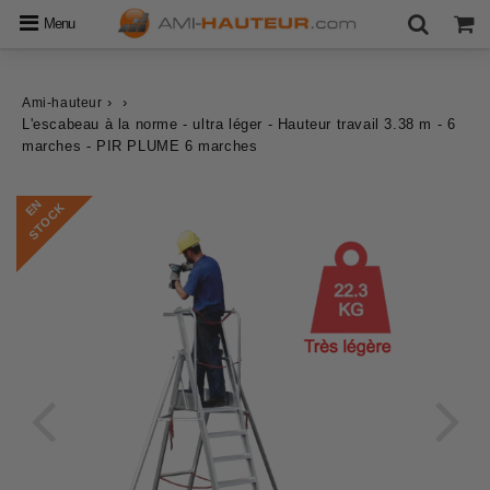
Menu
›
›
Ami-hauteur
L'escabeau à la norme - ultra léger - Hauteur travail 3.38 m - 6
marches - PIR PLUME 6 marches
E
N
S
T
O
C
K