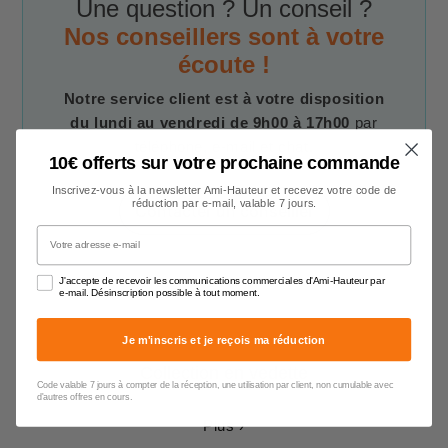
Une question ? Un conseil ?
Nos conseillers sont à votre
écoute !
Notre service client est à votre disposition
du lundi au vendredi de 9h00 à 17h00
par
téléphone, e-mail et chat.
10€ offerts sur votre prochaine commande
Inscrivez-vous à la newsletter Ami-Hauteur et recevez votre code de
réduction par e-mail, valable 7 jours.
Contacter un conseiller
Votre adresse e-mail
J'accepte de recevoir les communications commerciales d'Ami-Hauteur par
e-mail. Désinscription possible à tout moment.
Je m'inscris et je reçois ma réduction
Collection en vedette
Code valable 7 jours à compter de la réception, une utilisation par client, non cumulable avec
d'autres offres en cours.
Plus ›