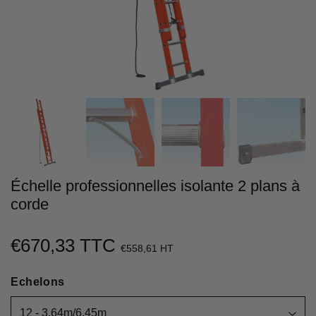
Échelle professionnelles isolante 2 plans à
corde
€670,33 TTC
€670,33
€558,61 HT
Unit
Echelons
price