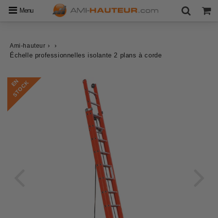
Menu
›
›
Ami-hauteur
Échelle professionnelles isolante 2 plans à corde
E
N
S
T
O
C
K