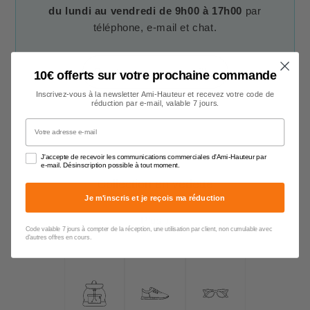
du lundi au vendredi de 9h00 à 17h00
par
téléphone, e-mail et chat.
Contacter un conseiller
10€ offerts sur votre prochaine commande
Inscrivez-vous à la newsletter Ami-Hauteur et recevez votre code de
réduction par e-mail, valable 7 jours.
Votre adresse e-mail
J'accepte de recevoir les communications commerciales d'Ami-Hauteur par
e-mail. Désinscription possible à tout moment.
Collection en vedette
Je m'inscris et je reçois ma réduction
Plus ›
Code valable 7 jours à compter de la réception, une utilisation par client, non cumulable avec
d'autres offres en cours.