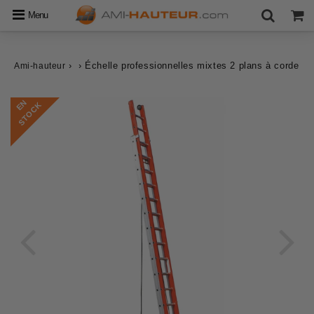
Menu
›
›
Échelle professionnelles mixtes 2 plans à corde
Ami-hauteur
E
N
S
T
O
C
K