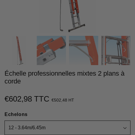
Échelle professionnelles mixtes 2 plans à
corde
€602,98 TTC
€602,98
€502,48 HT
Unit
Echelons
price