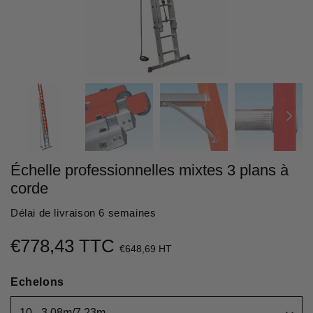
Échelle professionnelles mixtes 3 plans à
corde
Délai de livraison 6 semaines
€778,43 TTC
€778,43
€648,69 HT
Unit
Echelons
price