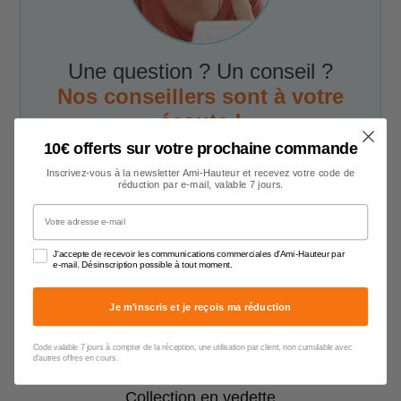
Une question ? Un conseil ?
Nos conseillers sont à votre
écoute !
10€ offerts sur votre prochaine commande
Notre service client est à votre disposition
du lundi au vendredi de 9h00 à 17h00
par
Inscrivez-vous à la newsletter Ami-Hauteur et recevez votre code de
réduction par e-mail, valable 7 jours.
téléphone, e-mail et chat.
Votre adresse e-mail
Contacter un conseiller
J'accepte de recevoir les communications commerciales d'Ami-Hauteur par
e-mail. Désinscription possible à tout moment.
Je m'inscris et je reçois ma réduction
Code valable 7 jours à compter de la réception, une utilisation par client, non cumulable avec
d'autres offres en cours.
Collection en vedette