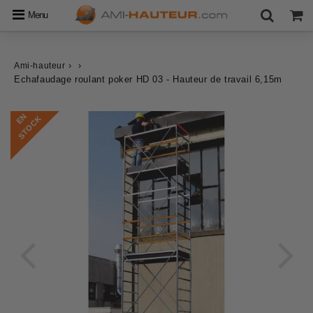
Menu
›
›
Ami-hauteur
Echafaudage roulant poker HD 03 - Hauteur de travail 6,15m
E
N
S
T
O
C
K