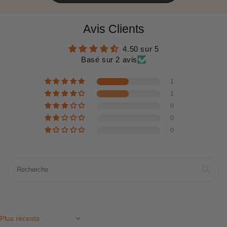
Avis Clients
4.50 sur 5
Basé sur 2 avis
1
1
0
0
0
Sort by