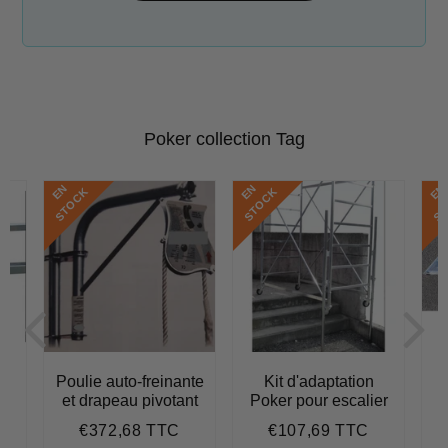
Poker collection Tag
E
N
S
T
O
C
E
N
S
T
O
C
E
N
S
T
O
C
K
K
r
Poulie auto-freinante
Kit d'adaptation
et drapeau pivotant
Poker pour escalier
€372,68 TTC
€107,69 TTC
603,79
Prix
€372,68
Prix
€107,69