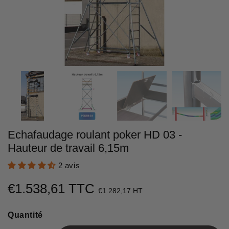
Echafaudage roulant poker HD 03 -
Hauteur de travail 6,15m
2 avis
€1.538,61 TTC
€1.538,61
€1.282,17 HT
Unit
Quantité
price