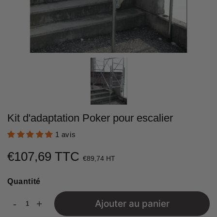
Kit d'adaptation Poker pour escalier
1 avis
€107,69 TTC
€107,69
€89,74 HT
Unit
Quantité
price
-
+
Ajouter au panier