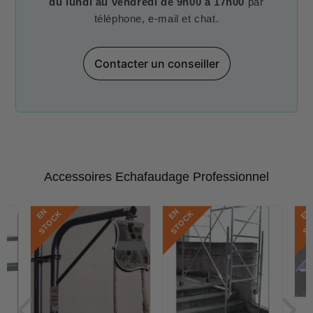
du lundi au vendredi de 9h00 à 17h00
par
téléphone, e-mail et chat.
Contacter un conseiller
Accessoires Echafaudage Professionnel
E
N
S
T
O
C
E
N
S
T
O
C
E
N
S
T
O
C
K
K