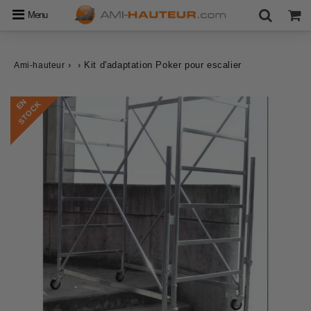
Menu
›
›
Kit d'adaptation Poker pour escalier
Ami-hauteur
E
N
S
T
O
C
K