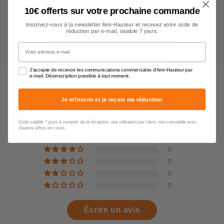
10€ offerts sur votre prochaine commande
Inscrivez-vous à la newsletter Ami-Hauteur et recevez votre code de
réduction par e-mail, valable 7 jours.
Voir toute la collection
Votre adresse e-mail
J'accepte de recevoir les communications commerciales d'Ami-Hauteur par
e-mail. Désinscription possible à tout moment.
Avis Clients
Je m'inscris et je reçois ma réduction
5.00 sur 5
Basé sur 1 avis
Code valable 7 jours à compter de la réception, une utilisation par client, non cumulable avec
d'autres offres en cours.
1
0
0
0
0
Écrire un avis