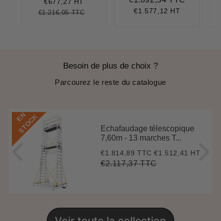
réduit
Prix
€1.892,5
€677,27 HT
régulier
€1.577,12 HT
€1.216,05 TTC
.963,83
nit
Prix
€1.216,05
Unit
ice
régulier
price
Besoin de plus de choix ?
Parcourez le reste du catalogue
E
N
S
T
O
C
K
Echafaudage télescopique
7,60m - 13 marches T...
€1.814,89 TTC
€1.512,41 HT
Prix
€1.814,89
réduit
€2.117,37 TTC
Prix
€2.117,37
Unit
régulier
price
Voir toute la collection