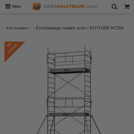
Menu
›
›
Échafaudage roulant acier / ALTITUDE AC250
Ami-hauteur
E
N
S
T
O
C
K