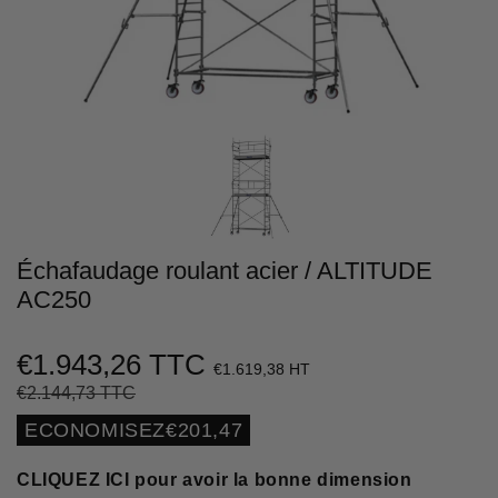
Échafaudage roulant acier / ALTITUDE
AC250
€1.943,26 TTC
€1.619,38 HT
€2.144,73 TTC
Prix
€2.144,73
Prix
€1.943,26
régulier
réduit
Unit
ECONOMISEZ
€201,47
price
CLIQUEZ ICI pour avoir la bonne dimension