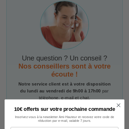
Une question ? Un conseil ?
Nos conseillers sont à votre
écoute !
Notre service client est à votre disposition
du lundi au vendredi de 9h00 à 17h00
par
téléphone, e-mail et chat.
10€ offerts sur votre prochaine commande
Contacter un conseiller
Inscrivez-vous à la newsletter Ami-Hauteur et recevez votre code de
réduction par e-mail, valable 7 jours.
Votre adresse e-mail