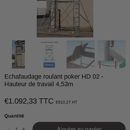
Echafaudage roulant poker HD 02 -
Hauteur de travail 4,53m
€1.092,33 TTC
€1.092,33
€910,27 HT
Unit
Quantité
price
-
+
Ajouter au panier