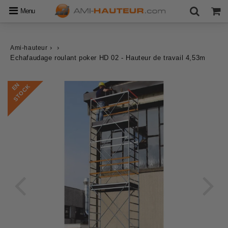
Menu
›
›
Ami-hauteur
Echafaudage roulant poker HD 02 - Hauteur de travail 4,53m
E
N
S
T
O
C
K