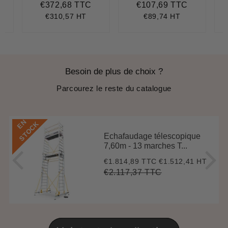
€372,68 TTC
€107,69 TTC
603,79
Prix
€372,68
Prix
€107,69
régulier
régulier
€310,57 HT
€89,74 HT
Besoin de plus de choix ?
Parcourez le reste du catalogue
E
N
S
T
O
C
K
Echafaudage télescopique
7,60m - 13 marches T...
€1.814,89 TTC
€1.512,41 HT
Prix
€1.814,89
réduit
€2.117,37 TTC
Prix
€2.117,37
Unit
régulier
price