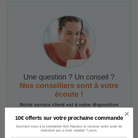
Une question ? Un conseil ?
Nos conseillers sont à votre
écoute !
Notre service client est à votre disposition
du lundi au vendredi de 9h00 à 17h00
par
10€ offerts sur votre prochaine commande
téléphone, e-mail et chat.
Inscrivez-vous à la newsletter Ami-Hauteur et recevez votre code de
réduction par e-mail, valable 7 jours.