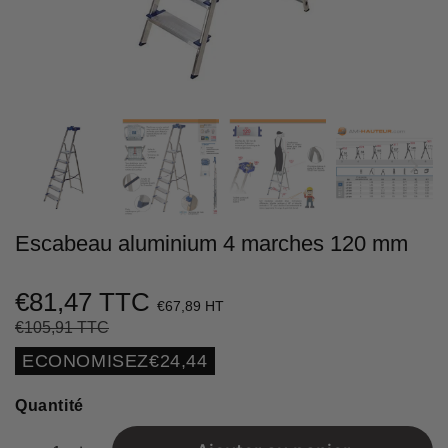
Escabeau aluminium 4 marches 120 mm
€81,47 TTC
€67,89 HT
€105,91 TTC
Prix
€105,91
Prix
€81,47
régulier
réduit
Unit
ECONOMISEZ
€24,44
price
Quantité