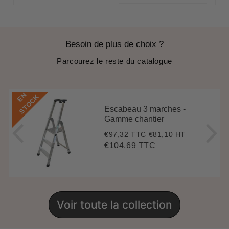
Besoin de plus de choix ?
Parcourez le reste du catalogue
E
N
S
T
O
C
K
Escabeau 3 marches -
Gamme chantier
€97,32 TTC
€81,10 HT
Prix
€97,32
réduit
€104,69 TTC
Prix
€104,69
Unit
régulier
price
Voir toute la collection