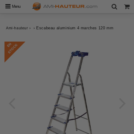
Menu
›
›
Escabeau aluminium 4 marches 120 mm
Ami-hauteur
E
N
S
T
O
C
K