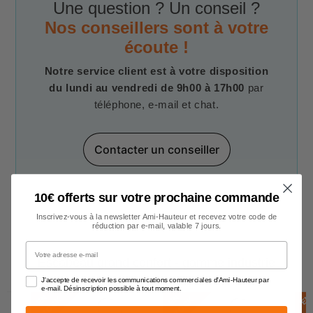
Une question ? Un conseil ?
Nos conseillers sont à votre
écoute !
Notre service client est à votre disposition
du lundi au vendredi de 9h00 à 17h00
par
téléphone, e-mail et chat.
Contacter un conseiller
10€ offerts sur votre prochaine commande
Inscrivez-vous à la newsletter Ami-Hauteur et recevez votre code de
réduction par e-mail, valable 7 jours.
Votre adresse e-mail
Escabeau grand confort - gamme industrie
J'accepte de recevoir les communications commerciales d'Ami-Hauteur par
e-mail. Désinscription possible à tout moment.
E
N
S
T
O
C
E
N
S
T
O
C
E
N
S
T
O
C
K
K