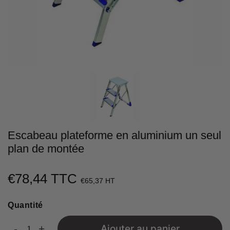
Escabeau plateforme en aluminium un seul
plan de montée
€78,44 TTC
€78,44
€65,37 HT
Unit
Quantité
price
-
+
Ajouter au panier