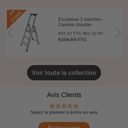
E
N
S
T
O
C
K
Escabeau 3 marches -
Gamme chantier
€97,32 TTC
€81,10 HT
Prix
€97,32
réduit
€104,69 TTC
Prix
€104,69
Unit
régulier
price
Voir toute la collection
Avis Clients
Soyez le premier à écrire un avis
Écrire un avis