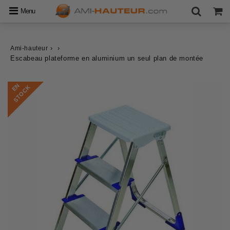
Menu
›
›
Ami-hauteur
Escabeau plateforme en aluminium un seul plan de montée
E
N
S
T
O
C
K