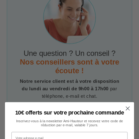
Une question ? Un conseil ?
Nos conseillers sont à votre
écoute !
Notre service client est à votre disposition
du lundi au vendredi de 9h00 à 17h00
par
téléphone, e-mail et chat.
10€ offerts sur votre prochaine commande
Contacter un conseiller
Inscrivez-vous à la newsletter Ami-Hauteur et recevez votre code de
réduction par e-mail, valable 7 jours.
Votre adresse e-mail