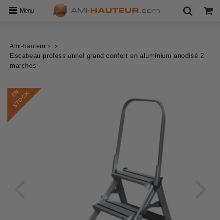
Menu
›
›
Ami-hauteur
Escabeau professionnel grand confort en aluminium anodisé 2
marches
E
N
S
T
O
C
K