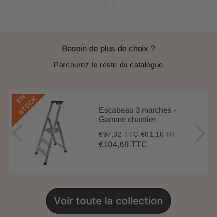
Besoin de plus de choix ?
Parcourez le reste du catalogue
E
N
S
T
O
C
K
Escabeau 3 marches -
Gamme chantier
€97,32 TTC
€81,10 HT
Prix
€97,32
réduit
€104,69 TTC
Prix
€104,69
Unit
régulier
price
Voir toute la collection