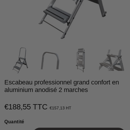
Escabeau professionnel grand confort en
aluminium anodisé 2 marches
€188,55 TTC
€188,55
€157,13 HT
Unit
Quantité
price