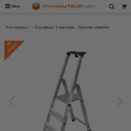
Menu
›
›
Escabeau 3 marches - Gamme chantier
Ami-hauteur
E
N
S
T
O
C
K