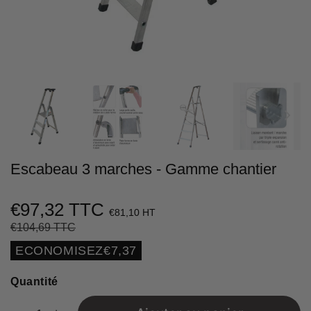
Escabeau 3 marches - Gamme chantier
€97,32 TTC
€81,10 HT
€104,69 TTC
Prix
€104,69
Prix
€97,32
régulier
réduit
Unit
ECONOMISEZ
€7,37
price
Quantité