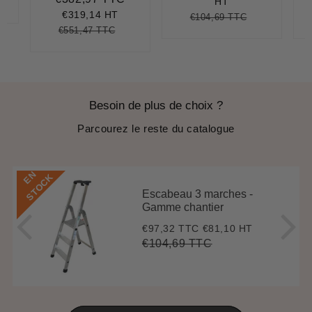
réduit
Prix
€382,97
HT
réduit
€319,14 HT
€104,69 TTC
Prix
€104,69
Unit
€551,47 TTC
régulier
price
Prix
€551,47
Unit
régulier
price
Besoin de plus de choix ?
Parcourez le reste du catalogue
E
N
S
T
O
C
K
Escabeau 3 marches -
Gamme chantier
€97,32 TTC
€81,10 HT
Prix
€97,32
réduit
€104,69 TTC
Prix
€104,69
Unit
régulier
price