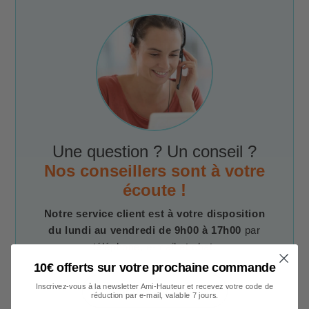
Une question ? Un conseil ?
Nos conseillers sont à votre
écoute !
Notre service client est à votre disposition
du lundi au vendredi de 9h00 à 17h00
par
téléphone, e-mail et chat.
10€ offerts sur votre prochaine commande
Inscrivez-vous à la newsletter Ami-Hauteur et recevez votre code de
Contacter un conseiller
réduction par e-mail, valable 7 jours.