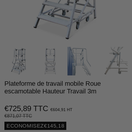
Plateforme de travail mobile Roue
escamotable Hauteur Travail 3m
€725,89 TTC
€604,91 HT
€871,07 TTC
Prix
€871,07
Prix
€725,89
régulier
réduit
Unit
ECONOMISEZ
€145,18
price