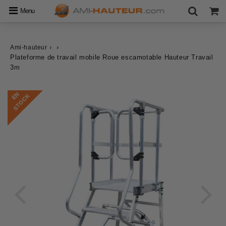
Menu
›
›
Ami-hauteur
Plateforme de travail mobile Roue escamotable Hauteur Travail
3m
E
N
S
T
O
C
K