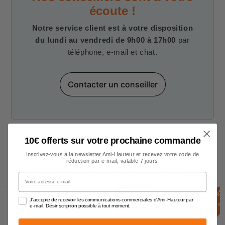
écoute !
Notre service client est à votre disposition
du lundi au vendredi de 9h00 à 17h00
par
téléphone, e-mail et chat.
Contacter un conseiller
10€ offerts sur votre prochaine commande
Inscrivez-vous à la newsletter Ami-Hauteur et recevez votre code de
réduction par e-mail, valable 7 jours.
Plateforme à pallier non pliable / MBT
Votre adresse e-mail
EN STOCK
E
N
S
T
O
C
E
N
S
T
O
C
K
J'accepte de recevoir les communications commerciales d'Ami-Hauteur par
e-mail. Désinscription possible à tout moment.