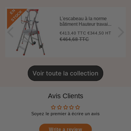
E
N
S
T
O
C
K
L'escabeau à la norme
bâtiment Hauteur travai...
€413,40 TTC
€344,50 HT
Prix
€413,40
réduit
€464,68 TTC
Prix
€464,68
Unit
régulier
price
Voir toute la collection
Avis Clients
Soyez le premier à écrire un avis
Write a review