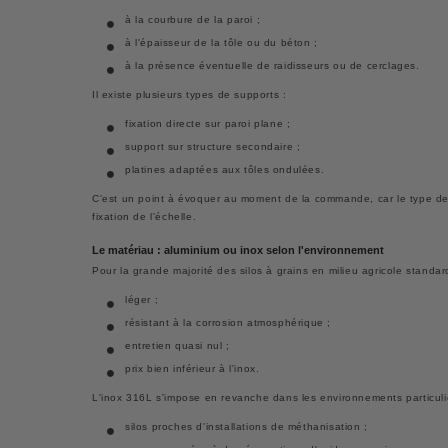
à la courbure de la paroi ;
à l'épaisseur de la tôle ou du béton ;
à la présence éventuelle de raidisseurs ou de cerclages.
Il existe plusieurs types de supports :
fixation directe sur paroi plane ;
support sur structure secondaire ;
platines adaptées aux tôles ondulées.
C'est un point à évoquer au moment de la commande, car le type de 
fixation de l'échelle.
Le matériau : aluminium ou inox selon l'environnement
Pour la grande majorité des silos à grains en milieu agricole standar
léger ;
résistant à la corrosion atmosphérique ;
entretien quasi nul ;
prix bien inférieur à l'inox.
L'inox 316L s'impose en revanche dans les environnements particuli
silos proches d'installations de méthanisation ;