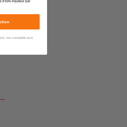
s d'Ami-Hauteur par
ction
lient, non cumulable avec