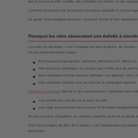
des échelons scellés rouillés, des échelles non fixées ou des équip
L'échelle à crinoline est la solution technique adaptée à ces ouvrag
Ce guide vous explique pourquoi, comment choisir le bon équipement
Pourquoi les silos nécessitent une échelle à crinoli
Les silos de stockage — qu'il s'agisse de silos à grains, de trémies
l'accès particulièrement risqué :
Des hauteurs importantes, rarement inférieures à 6 mètres et
Une structure cylindrique ou conique qui n'offre pas de points 
Des conditions d'accès souvent difficiles : sol glissant, vent,
Une utilisation répétée tout au long de la campagne agricole, c
L'échelle à crinoline
répond à ces contraintes en combinant deux él
une échelle fixe ancrée sur la paroi du silo ;
une cage de protection (les arceaux et les lisses longitudinale
En cas de perte d'équilibre, la crinoline empêche la chute et laisse à
Pour les ouvrages de plus de 3 mètres, c'est l'équipement recomman
protection.