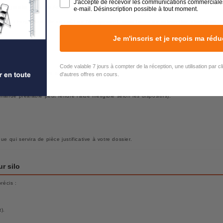
J'accepte de recevoir les communications commerciale
 agriculture, et les équipements de sécurité en hauteur sont éligibles.
e-mail. Désinscription possible à tout moment.
e en charge partielle du coût de l'équipement, sous forme de subvention directe ou
Je m'inscris et je reçois ma rédu
les chaque année.
Code valable 7 jours à compter de la réception, une utilisation par c
ispositifs disponibles dans votre région.
d'autres offres en cours.
e d'aide.
nde préalable peut rendre l'aide inéligible selon les dispositifs).
e qui servira de pièce justificative à votre dossier.
r silo
récis :
).