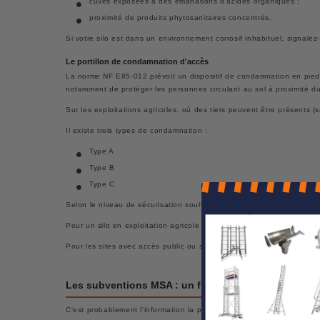
cuves exposées à des émanations d'acides organiques ;
proximité de produits phytosanitaires concentrés.
Si votre silo est dans un environnement corrosif inhabituel, signal
Le portillon de condamnation d'accès
La norme NF E85-012 prévoit un dispositif de condamnation en pied 
notamment de protéger les personnes circulant au sol à proximité du 
Sur les exploitations agricoles, où des tiers peuvent être présents (s
Il existe trois types de condamnation :
Type A
Type B
Type C
Selon le niveau de sécurisation souhaité.
Pour un silo en exploitation agricole courante, le type A ou B suffit
Pour les sites avec accès public ou stockage de produits sensibles, 
Les subventions MSA : un financement souvent m
C'est probablement l'information la plus utile de cet article, et la mo