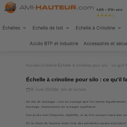
4,8/5 • 378+ avis
★
★
★
★
☆
Échelles
Echelle de toit
Echelle à Crinoline
Accès BTP et industrie
Accessoires et sécur
Accueil
›
Crinoline
›
Échelle à crinoline pour silo : ce qu'il f
Échelle à crinoline pour silo : ce qu'il 
03 June 2026
1 min de lecture
Un silo de stockage, c'est un ouvrage que l'on monte régulièrement :
bourrage, maintenance de la trappe supérieure.
Ces accès sont fréquents, répétitifs, et se font souvent dans des c
Or, la chute de hauteur reste l'une des premières causes d'accident 