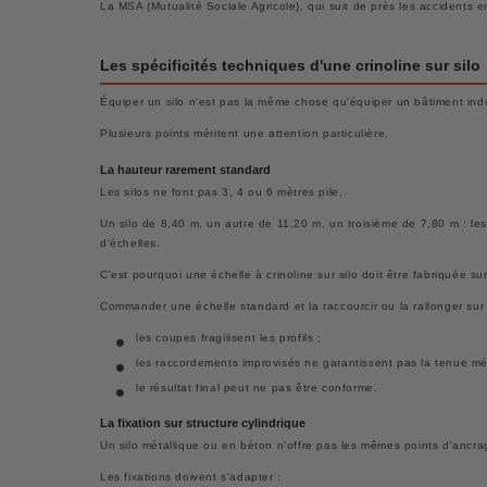
La MSA (Mutualité Sociale Agricole), qui suit de près les accidents
Les spécificités techniques d'une crinoline sur silo
Équiper un silo n'est pas la même chose qu'équiper un bâtiment indu
Plusieurs points méritent une attention particulière.
La hauteur rarement standard
Les silos ne font pas 3, 4 ou 6 mètres pile.
Un silo de 8,40 m, un autre de 11,20 m, un troisième de 7,80 m : le
d'échelles.
C'est pourquoi une échelle à crinoline sur silo doit être fabriquée s
Commander une échelle standard et la raccourcir ou la rallonger sur 
les coupes fragilisent les profils ;
les raccordements improvisés ne garantissent pas la tenue m
le résultat final peut ne pas être conforme.
La fixation sur structure cylindrique
Un silo métallique ou en béton n'offre pas les mêmes points d'ancra
Les fixations doivent s'adapter :