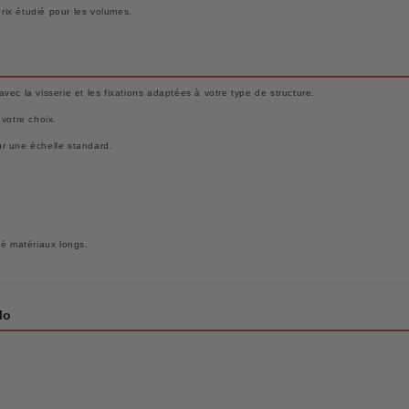
ix étudié pour les volumes.
ec la visserie et les fixations adaptées à votre type de structure.
votre choix.
our une échelle standard.
sé matériaux longs.
lo