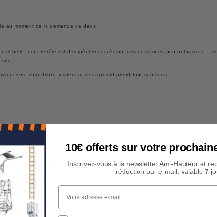
ez-le au moment de la demande de devis.
d'échelle, dont le rôle est d'empêcher l'accès par des personnes non autorisées — et
silo.
aisonniers, chauffeurs, visiteurs), ce dispositif prend tout son sens.
10€ offerts sur votre procha
 généralement.
Inscrivez-vous à la newsletter Ami-Hauteur et re
le type C peut être requis.
réduction par e-mail, valable 7 jo
Votre adresse e-mail
éconnu
ins connue :