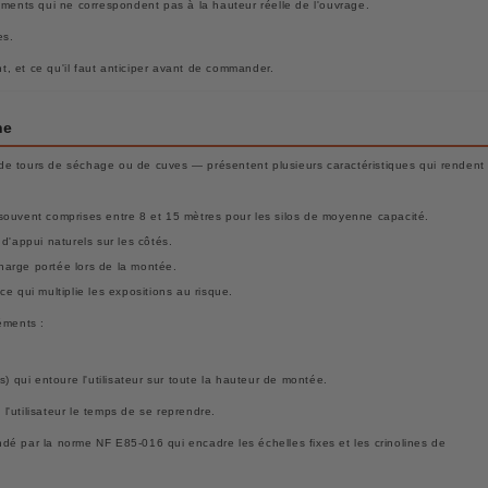
ements qui ne correspondent pas à la hauteur réelle de l'ouvrage.
es.
, et ce qu'il faut anticiper avant de commander.
ne
, de tours de séchage ou de cuves — présentent plusieurs caractéristiques qui rendent
 souvent comprises entre 8 et 15 mètres pour les silos de moyenne capacité.
d'appui naturels sur les côtés.
 charge portée lors de la montée.
e qui multiplie les expositions au risque.
éments :
s) qui entoure l'utilisateur sur toute la hauteur de montée.
 l'utilisateur le temps de se reprendre.
dé par la norme NF E85-016 qui encadre les échelles fixes et les crinolines de