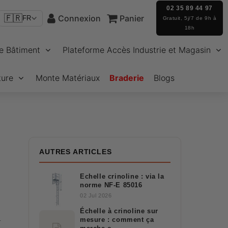
02 35 89 44 97
🇫🇷
Connexion
Panier
FR
Gratuit, 5j/7 de 9h à
18h
e Bâtiment
Plateforme Accès Industrie et Magasin
ture
Monte Matériaux
Braderie
Blogs
AUTRES ARTICLES
Echelle crinoline : via la
norme NF-E 85016
02 Jul 2026
Échelle à crinoline sur
mesure : comment ça
r