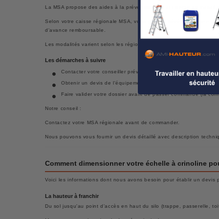
La MSA propose des aides à la prévention des accidents du travail en
Selon votre caisse régionale MSA, vous pouvez bénéficier d'une pris
d'avance remboursable.
Les modalités varient selon les régions et les enveloppes disponib
Les démarches à suivre
Contacter votre conseiller prévention MSA pour identifier les d
Obtenir un devis de l'équipement avant de déposer la demand
Faire valider votre dossier avant de passer commande (la comma
Notre conseil :
Contactez votre MSA régionale avant de commander.
Nous pouvons vous fournir un devis détaillé avec description techniqu
Comment dimensionner votre échelle à crinoline pou
Voici les informations dont nous avons besoin pour établir un devis p
La hauteur à franchir
Du sol jusqu'au point d'accès en haut du silo (trappe, passerelle, toit