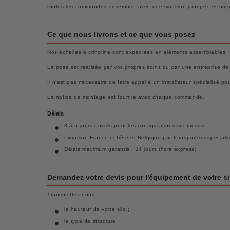
toutes les commandes ensemble, avec une livraison groupée et un pr
Ce que nous livrons et ce que vous posez
Nos échelles à crinoline sont expédiées en éléments assemblables, av
La pose est réalisée par vos propres soins ou par une entreprise de 
Il n'est pas nécessaire de faire appel à un installateur spécialisé p
La notice de montage est fournie avec chaque commande.
Délais
3 à 5 jours ouvrés pour les configurations sur mesure.
Livraison France entière et Belgique par transporteur spéciali
Délais maximum garantis : 14 jours (hors express).
Demandez votre devis pour l'équipement de votre si
Transmettez-nous :
la hauteur de votre silo ;
le type de structure.