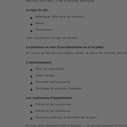
Mesurez avec soin : c'est la donnée principale.
Le type de silo
Métallique (tôle lisse ou ondulée)
Béton
Fibrociment
Cela conditionne le type de fixation.
La présence ou non d'une plateforme ou d'un palier
Si l'accès se fait sur une surface stable, la sortie de l'échelle sera 
L'environnement
Plein air (standard)
Zone humide
Proximité méthanisation
Stockage de produits chimiques
Les contraintes d'implantation
Présence de tuyauteries
Présence de raidisseurs
Obstacles latéraux à proximité de la paroi
Si vous avez plusieurs silos à équiper — ce qui est souvent le cas su