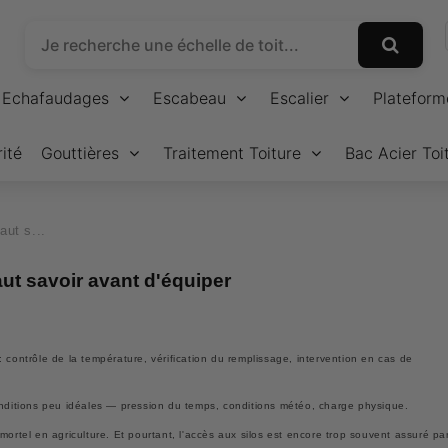
Echafaudages
Escabeau
Escalier
Plateform
ité
Gouttières
Traitement Toiture
Bac Acier Toi
aut s...
faut savoir avant d'équiper
 contrôle de la température, vérification du remplissage, intervention en cas de
onditions peu idéales — pression du temps, conditions météo, charge physique.
mortel en agriculture. Et pourtant, l'accès aux silos est encore trop souvent assuré pa