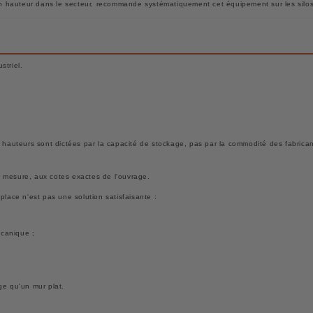
 en hauteur dans le secteur, recommande systématiquement cet équipement sur les silos
striel.
s hauteurs sont dictées par la capacité de stockage, pas par la commodité des fabrica
ur mesure, aux cotes exactes de l'ouvrage.
place n'est pas une solution satisfaisante :
écanique ;
ge qu'un mur plat.