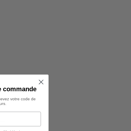
ine commande
cevez votre code de
urs.