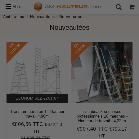
Menu
›
›
Nouveautées
Ami-hauteur
Nouveautées
Nouveautées
E
N
S
T
O
C
E
N
S
T
O
C
K
K
ECONOMISEZ
€201,67
Transformeur 3 en 1 - Hauteur
Escabeaux sécurisés
travail 4,90m
professionnels 10 marches -
Hauteur de travail : 4,32 m
€806,56 TTC
€672,13
Prix
€806,56
€907,40 TTC
€756,17
Prix
€907,40
réduit
HT
régulier
HT
€1.008,23 TTC
Prix
€1.008,23
Unit