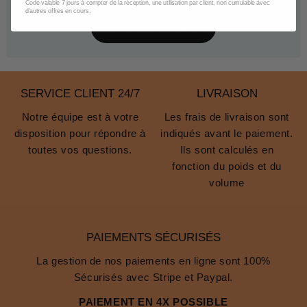
Code valable 7 jours à compter de la réception, une utilisation par client, non cumulable avec
d'autres offres en cours.
Contacter un conseiller
SERVICE CLIENT 24/7
LIVRAISON
Notre équipe est à votre
Les frais de livraison sont
disposition pour répondre à
indiqués avant le paiement.
toutes vos questions.
Ils sont calculés en
fonction du poids et du
volume
PAIEMENTS SÉCURISÉS
La gestion de nos paiements en ligne sont 100%
Sécurisés avec Stripe et Paypal.
PAIEMENT EN 4X POSSIBLE