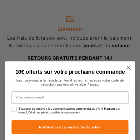
Livraison
Les frais de livraison sont indiqués avant le paiement.
Ils sont calculés en fonction du
poids
et du
volume
.
RETOURS GRATUITS PENDANT 14J
10€ offerts sur votre prochaine commande
Inscrivez-vous à la newsletter Ami-Hauteur et recevez votre code de
réduction par e-mail, valable 7 jours.
Votre adresse e-mail
J'accepte de recevoir les communications commerciales d'Ami-Hauteur par
Nous sommes à votre écoute
e-mail. Désinscription possible à tout moment.
Notre service client est à votre disposition du
lundi
Je m'inscris et je reçois ma réduction
au vendredi de 9h00 à 17h00
par téléphone, e-mail
et chat.