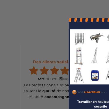
Des clients satisfaits
Pai
La ge
4.6/5
(651 avis)
ligne
Les professionnels et particuliers
saluent la
qualité
de nos produits
et notre
accompagnement
.
PAI