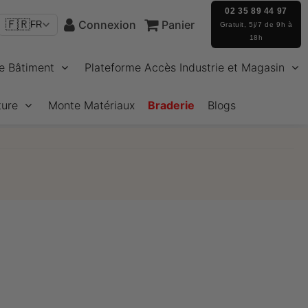
02 35 89 44 97
🇫🇷
Connexion
Panier
FR
Gratuit, 5j/7 de 9h à
18h
e Bâtiment
Plateforme Accès Industrie et Magasin
ture
Monte Matériaux
Braderie
Blogs