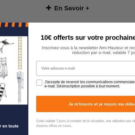
En Savoir +
10€ offerts sur votre procha
Pourquoi nous faire confiance ?
Inscrivez-vous à la newsletter Ami-Hauteur et re
réduction par e-mail, valable 7 jo
Votre adresse e-mail
Livraison
J'accepte de recevoir les communications commerciale
ement 100% sécurisé
e-mail. Désinscription possible à tout moment.
Les frais de livraison s
stion de nos paiements en
indiqués avant le paiemen
 est 100%
Sécurisée
avec
sont calculés en foncti
Je m'inscris et je reçois ma rédu
Stripe et
Paypal
.
poids
et du
volume
EMENT EN 4X POSSIBLE
RETOURS GRATUITS PE
Code valable 7 jours à compter de la réception, une utilisation par c
d'autres offres en cours.
14J