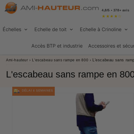
4,8/5 • 378+ avis
★
★
★
★
☆
Échelles
Echelle de toit
Echelle à Crinoline
Accès BTP et industrie
Accessoires et sécur
›
›
L'escabeau sans ram
Ami-hauteur
L'escabeau sans rampe en 800
L'escabeau sans rampe en 80
DÉLAI 4 SEMAINES