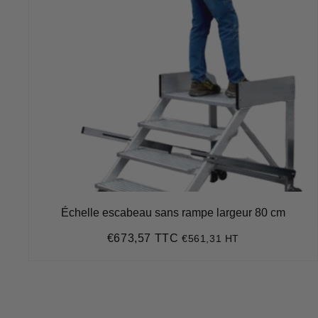
Échelle escabeau sans rampe largeur 80 cm
€673,57 TTC
€561,31 HT
Prix
€673,57
régulier