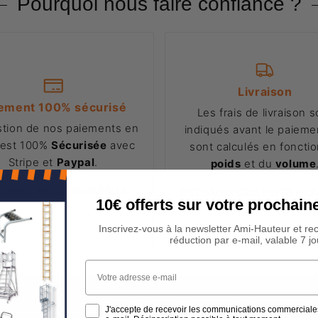
Pourquoi nous faire confiance ?
Livraison
ement 100% sécurisé
Les frais de livraison s
stion de nos paiements en
indiqués avant le paiemen
 est 100%
Sécurisée
avec
sont calculés en foncti
Stripe et
Paypal
.
poids
et du
volume
EMENT EN 4X POSSIBLE
RETOURS GRATUITS PE
10€ offerts sur votre procha
14J
Inscrivez-vous à la newsletter Ami-Hauteur et re
réduction par e-mail, valable 7 jo
Votre adresse e-mail
LIVRAISON
J'accepte de recevoir les communications commerciale