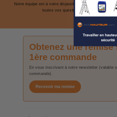
Notre équipe est à votre disposition pour répondre à
toutes vos questions.
Obtenez une remise 
1ère commande
En vous inscrivant à notre newsletter (valable 
commande).
Recevoir ma remise