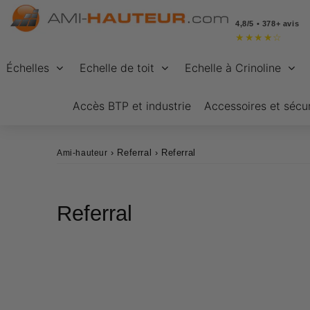
4,8/5 • 378+ avis
★
★
★
★
☆
Échelles
Echelle de toit
Echelle à Crinoline
Accès BTP et industrie
Accessoires et sécur
›
Referral
›
Referral
Ami-hauteur
Referral