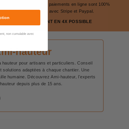
La gestion de nos paiements en ligne sont 100%
Sécurisés avec Stripe et Paypal.
ction
PAIEMENT EN 4X POSSIBLE
lient, non cumulable avec
Ami-hauteur
 hauteur pour artisans et particuliers. Conseil
et solutions adaptées à chaque chantier. Une
aille humaine. Découvrez Ami-hauteur, l'experts
 hauteur depuis plus de 15 ans.