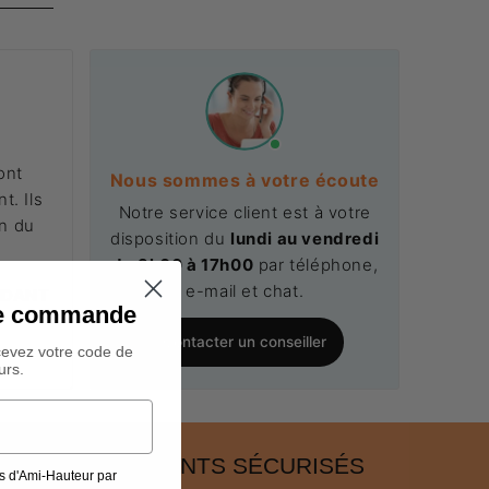
ont
Nous sommes à votre écoute
t. Ils
Notre service client est à votre
on du
disposition du
lundi au vendredi
.
de 9h00 à 17h00
par téléphone,
e-mail et chat.
NDANT
ine commande
Contacter un conseiller
cevez votre code de
urs.
PAIEMENTS SÉCURISÉS
s d'Ami-Hauteur par