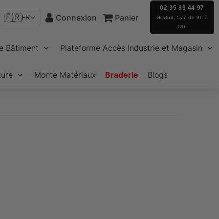
02 35 89 44 97
🇫🇷
Connexion
Panier
FR
Gratuit, 5j/7 de 9h à
18h
e Bâtiment
Plateforme Accès Industrie et Magasin
ture
Monte Matériaux
Braderie
Blogs