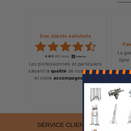
Des clients satisfaits
Pai
La ge
4.6/5
(651 avis)
ligne
Les professionnels et particuliers
saluent la
qualité
de nos produits
et notre
accompagnement
.
PAI
SERVICE CLIENT 24/7