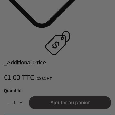
_Additional Price
€1,00 TTC
€1,00
€0,83 HT
Unit
Quantité
price
-
+
Ajouter au panier