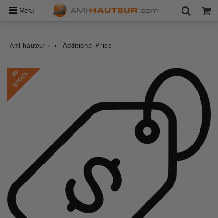
Menu
›
›
_Additional Price
Ami-hauteur
E
N
S
T
O
C
K