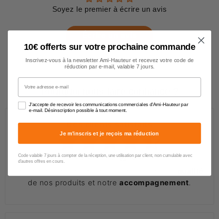
Soyez le premier à écrire un avis
Écrire un avis
10€ offerts sur votre prochaine commande
Inscrivez-vous à la newsletter Ami-Hauteur et recevez votre code de
réduction par e-mail, valable 7 jours.
Votre adresse e-mail
Pourquoi nous faire confiance ?
J'accepte de recevoir les communications commerciales d'Ami-Hauteur par
e-mail. Désinscription possible à tout moment.
Des clients satisfaits
Je m'inscris et je reçois ma réduction
Code valable 7 jours à compter de la réception, une utilisation par client, non cumulable avec
4.6/5
(651 avis)
d'autres offres en cours.
Les professionnels et particuliers saluent la
qualité
de nos produits et notre
accompagnement
.