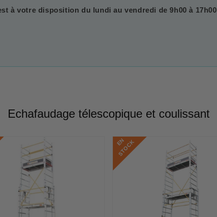
est à votre disposition du lundi au vendredi de 9h00 à 17h00
Echafaudage télescopique et coulissant
E
N
S
T
O
C
K