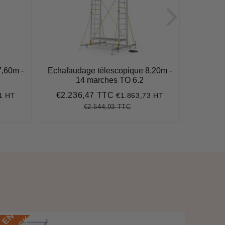
7,60m -
Echafaudage télescopique 8,20m -
Echafau
14 marches TO 6.2
€2.236,47 TTC
€1.4
1 HT
€1.863,73 HT
89
Prix
€2.236,47
Prix
réduit
réguli
€2.544,93 TTC
7,37
Prix
€2.544,93
Unit
e
régulier
price
E
N
S
T
O
C
E
N
S
T
O
C