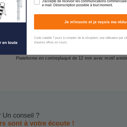
J'accepte de recevoir les communications commerciale
e-mail. Désinscription possible à tout moment.
Capacité charge maximale
Dimensions du profil porteu
Je m'inscris et je reçois ma rédu
Dimensions plateau : 6
Dimensions du profil de marc
Code valable 7 jours à compter de la réception, une utilisation par c
d'autres offres en cours.
Roues pivotantes et verro
Plateforme en contreplaqué de 12 mm avec motif antidé
 Un conseil ?
rs sont à votre écoute !