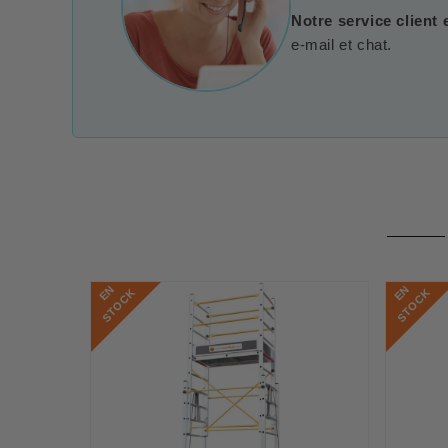
Notre service client 
e-mail et chat.
E
N
S
T
O
C
E
N
S
T
O
C
K
K