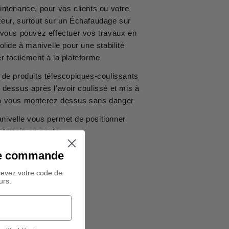
ntenance, pour vos clients ou votre
uteur, surtout sur un Échafaudage sur
 vous pouvez effectuer vos travaux en
lide à manivelle pour une stabilité
 facilement à la plateforme
 de produits télescopiques-coulissants
dessus après l'avoir coulissé et mis à
-là vous monterez dessus sans danger
manivelle vous permet de positionner
 terrain en pente.
ine commande
NIQUES
cevez votre code de
urs.
.41m
6.40m
 : 1