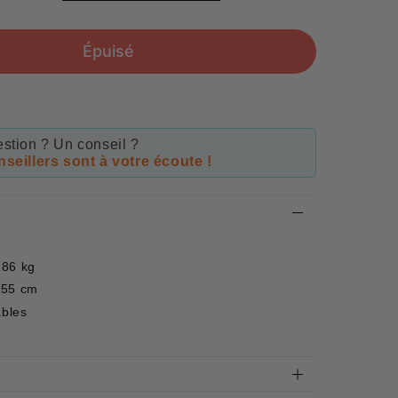
price
Épuisé
stion ? Un conseil ?
seillers sont à votre écoute !
186 kg
155 cm
ables