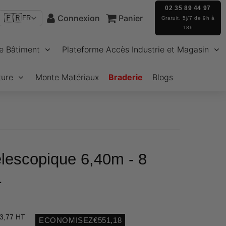
02 35 89 44 97
🇫🇷
Connexion
Panier
FR
Gratuit, 5j/7 de 9h à
18h
e Bâtiment
Plateforme Accès Industrie et Magasin
ture
Monte Matériaux
Braderie
Blogs
lescopique 6,40m - 8
L
3,77 HT
ECONOMISEZ
€551,18
Unit