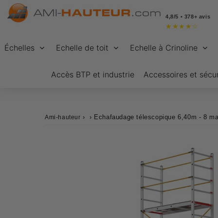
4,8/5 • 378+ avis
★
★
★
★
☆
Échelles
Echelle de toit
Echelle à Crinoline
Accès BTP et industrie
Accessoires et sécur
›
›
Echafaudage télescopique 6,40m - 8 m
Ami-hauteur