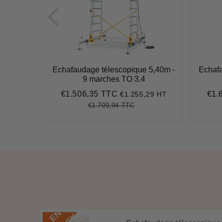
 à corde
Echafaudage télescopique 5,40m -
Echafa
9 marches TO 3.4
€1.506,35 TTC
€1.
,59 HT
€1.255,29 HT
,51
Prix
€1.506,35
Prix
réduit
rédu
€1.709,94 TTC
Prix
€1.709,94
Unit
régulier
price
E
N
S
T
O
C