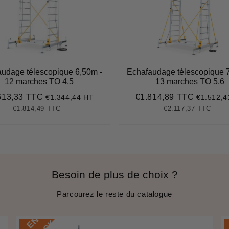
udage télescopique 6,50m -
Echafaudage télescopique 
12 marches TO 4.5
13 marches TO 5.6
613,33 TTC
€1.814,89 TTC
€1.344,44 HT
€1.512,4
€1.613,33
Prix
€1.814,
it
réduit
€1.814,49 TTC
€2.117,37 TTC
Prix
€1.814,49
Unit
Prix
€2.11
Unit
régulier
price
régulier
pric
Besoin de plus de choix ?
Parcourez le reste du catalogue
E
N
S
T
O
C