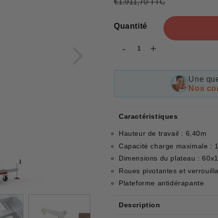
€1.911,70 TTC
Prix
€1.911,70
Prix
€1.360,52
régulier
réduit
Quantité
-
+
Une que
Nos con
Caractéristiques
Hauteur de travail : 6,40m
Capacité charge maximale : 
Dimensions du plateau : 60x
Roues pivotantes et verrouill
Plateforme antidérapante
Description