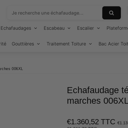
Echafaudages
Escabeau
Escalier
Plateform
ité
Gouttières
Traitement Toiture
Bac Acier Toi
arches 006XL
Echafaudage té
marches 006X
€1.360,52 TTC
€1.13