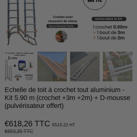
Echelle de toit à crochet tout aluminium -
Kit 5.90 m (crochet +3m +2m) + D-mousse
(pulvérisateur offert)
€618,26 TTC
€515,22 HT
€653,35 TTC
Prix
€653,35
Prix
€618,26