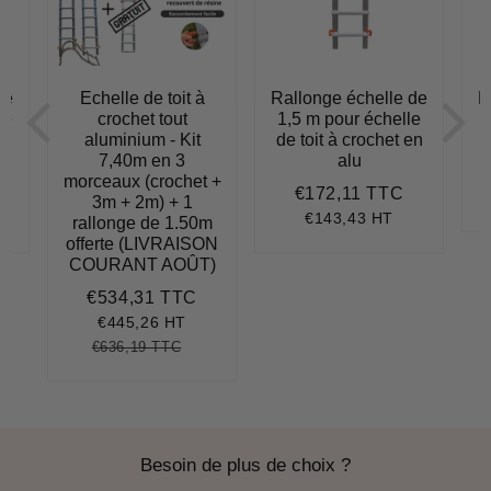
de
Echelle de toit à
Rallonge échelle de
R
le
crochet tout
1,5 m pour échelle
2
en
aluminium - Kit
de toit à crochet en
t
7,40m en 3
alu
morceaux (crochet +
€172,11 TTC
158,24
Prix
€172,11
3m + 2m) + 1
régulier
€143,43 HT
rallonge de 1.50m
offerte (LIVRAISON
COURANT AOÛT)
€534,31 TTC
Prix
€534,31
réduit
€445,26 HT
€636,19 TTC
Prix
€636,19
Unit
régulier
price
Besoin de plus de choix ?