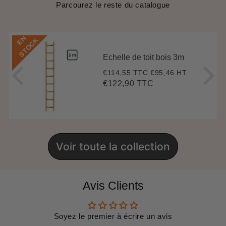
Parcourez le reste du catalogue
E
N
S
T
O
C
K
Echelle de toit bois 3m
€114,55 TTC
€95,46 HT
Prix
€114,55
réduit
€122,90 TTC
Prix
€122,90
Unit
régulier
price
Voir toute la collection
Avis Clients
Soyez le premier à écrire un avis