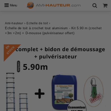
Menu
›
›
Ami-hauteur
Echelle de toit
Echelle de toit à crochet tout aluminium - Kit 5.90 m (crochet
+3m +2m) + D-mousse (pulvérisateur offert)
E
N
S
T
O
C
K